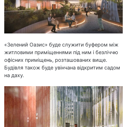
«Зелений Оазис» буде служити буфером між
житловими приміщеннями під ним і безліччю
офісних приміщень, розташованих вище.
Будівля також буде увінчана відкритим садом
на даху.