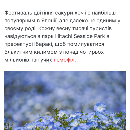
Фестиваль цвітіння сакури хоч і є найбільш
популярним в Японії, але далеко не єдиним у
своєму роді. Кожну весну тисячі туристів
навідуються в парк Hitachi Seaside Park в
префектурі Ібаракі, щоб помилуватися
блакитним килимом з понад чотирьох
мільйонів квітучих
немофіл
.