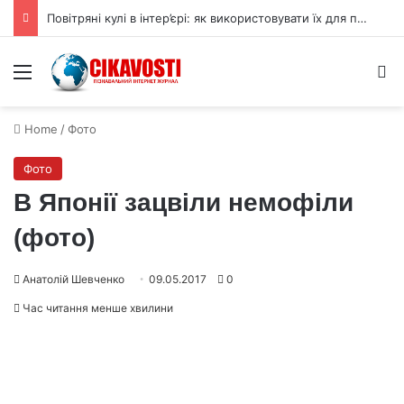
Повітряні кулі в інтер’єрі: як використовувати їх для прикраси
Menu
S
Home
/
Фото
Фото
В Японії зацвіли немофіли
(фото)
Анатолій Шевченко
09.05.2017
0
Час читання менше хвилини