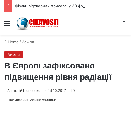
Фізики відтворили приховану 3D форму квантової хвильової функції
Menu
S
Home
/
Земля
Земля
В Європі зафіксовано
підвищення рівня радіації
Анатолій Шевченко
14.10.2017
0
Час читання менше хвилини