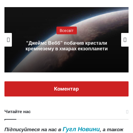
Всесвіт
“Джеймс Вебб” побачив кристали
кремнезему в хмарах екзопланети
Коментар
Читайте нас
Гугл Новини
Підписуйтеся на нас в
, а також