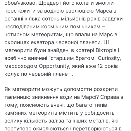
обов’язково. Шредер і його колеги змогли
простежити за водною еволюцією Марса в
останні кілька сотень мільйонів років завдяки
несподіваним космічним помічникам –
чотирьом метеоритам, що впали на Марс в
околицях екватора червоної планети. Ці
метеорити були знайдені в кратері Вікторія і
всебічно вивчені “старшим братом” Curiosity,
марсоходом Opportunity, який вже 12 років
колує по червоній планеті.
Як метеорити можуть допомогти розкрити
таємницю зникнення води на Марсі? Справа в
тому, пояснюють вчені, що багато типів
кам’яних метеоритів містить у собі досить
велику кількість заліза та інших металів, які
поступово окислюються і перетворюються в