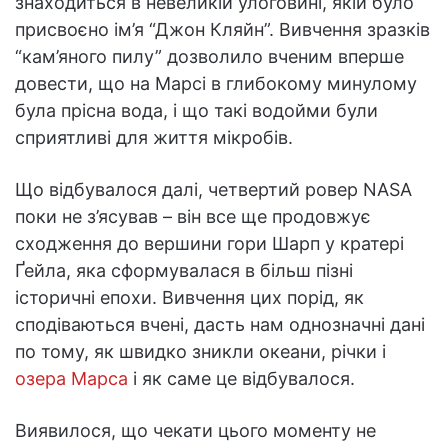
знаходиться в невеликій улоговині, якій було
присвоєно ім’я “Джон Кляйн”. Вивчення зразків
“кам’яного пилу” дозволило вченим вперше
довести, що на Марсі в глибокому минулому
була прісна вода, і що такі водойми були
сприятливі для життя мікробів.
Що відбувалося далі, четвертий ровер NASA
поки не з’ясував – він все ще продовжує
сходження до вершини гори Шарп у кратері
Ґейла, яка сформувалася в більш пізні
історичні епохи. Вивчення цих порід, як
сподіваються вчені, дасть нам однозначні дані
по тому, як швидко зникли океани, річки і
озера Марса
і як саме це відбувалося.
Виявилося, що чекати цього моменту не