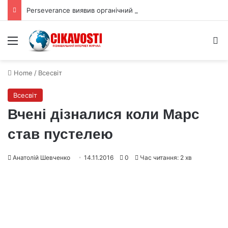
Perseverance виявив органічний вуглець під поверхнею Марса
Menu
S
Home
/
Всесвіт
Всесвіт
Вчені дізналися коли Марс
став пустелею
Анатолій Шевченко
14.11.2016
0
Час читання: 2 хв