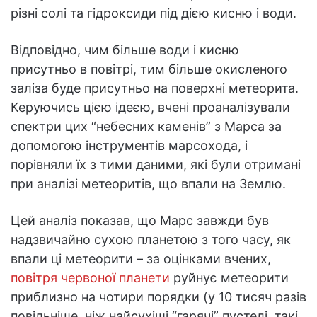
різні солі та гідроксиди під дією кисню і води.
Відповідно, чим більше води і кисню
присутньо в повітрі, тим більше окисленого
заліза буде присутньо на поверхні метеорита.
Керуючись цією ідеєю, вчені проаналізували
спектри цих “небесних каменів” з Марса за
допомогою інструментів марсохода, і
порівняли їх з тими даними, які були отримані
при аналізі метеоритів, що впали на Землю.
Цей аналіз показав, що Марс завжди був
надзвичайно сухою планетою з того часу, як
впали ці метеорити – за оцінками вчених,
повітря червоної планети
руйнує метеорити
приблизно на чотири порядки (у 10 тисяч разів
повільніше, ніж найсухіші “гарячі” пустелі, такі