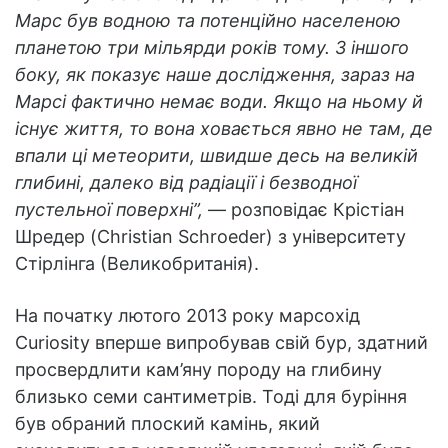
Марс був водною та потенційно населеною
планетою три мільярди років тому. З іншого
боку, як показує наше дослідження, зараз на
Марсі фактично немає води. Якщо на ньому й
існує життя, то вона ховається явно не там, де
впали ці метеорити, швидше десь на великій
глибині, далеко від радіації і безводної
пустельної поверхні”,
— розповідає Крістіан
Шредер (Christian Schroeder) з університету
Стірлінга (Великобританія).
На початку лютого 2013 року марсохід
Curiosity вперше випробував свій бур, здатний
просвердлити кам’яну породу на глибину
близько семи сантиметрів. Тоді для буріння
був обраний плоский камінь, який