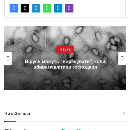
Наука
Радіолокація виявила підземні
споруди під Гізою
Читайте нас