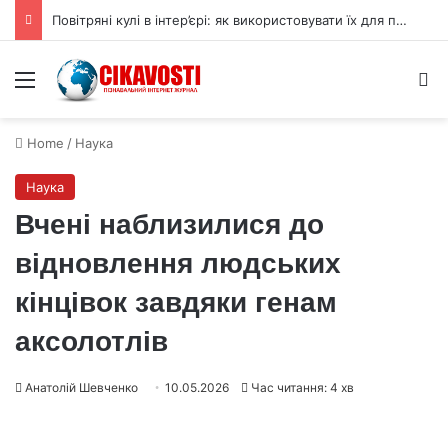
Повітряні кулі в інтер’єрі: як використовувати їх для прикраси
Menu
S
Home
/
Наука
Наука
Вчені наблизилися до
відновлення людських
кінцівок завдяки генам
аксолотлів
Анатолій Шевченко
10.05.2026
Час читання: 4 хв