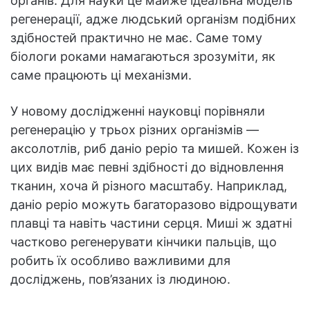
органів. Для науки це майже ідеальна модель
регенерації, адже людський організм подібних
здібностей практично не має. Саме тому
біологи роками намагаються зрозуміти, як
саме працюють ці механізми.
У новому дослідженні науковці порівняли
регенерацію у трьох різних організмів —
аксолотлів, риб даніо реріо та мишей. Кожен із
цих видів має певні здібності до відновлення
тканин, хоча й різного масштабу. Наприклад,
даніо реріо можуть багаторазово відрощувати
плавці та навіть частини серця. Миші ж здатні
частково регенерувати кінчики пальців, що
робить їх особливо важливими для
досліджень, пов’язаних із людиною.