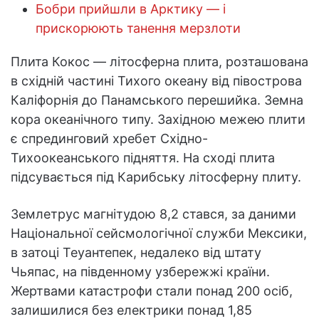
Бобри прийшли в Арктику — і
прискорюють танення мерзлоти
Плита Кокос — літосферна плита, розташована
в східній частині Тихого океану від півострова
Каліфорнія до Панамського перешийка. Земна
кора океанічного типу. Західною межею плити
є спрединговий хребет Східно-
Тихоокеанського підняття. На сході плита
підсувається під Карибську літосферну плиту.
Землетрус магнітудою 8,2 стався, за даними
Національної сейсмологічної служби Мексики,
в затоці Теуантепек, недалеко від штату
Чьяпас, на південному узбережжі країни.
Жертвами катастрофи стали понад 200 осіб,
залишилися без електрики понад 1,85