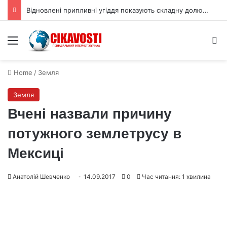
Відновлені припливні угіддя показують складну долю вуглецю
Menu
S
Home
/
Земля
Земля
Вчені назвали причину
потужного землетрусу в
Мексиці
Анатолій Шевченко
14.09.2017
0
Час читання: 1 хвилина