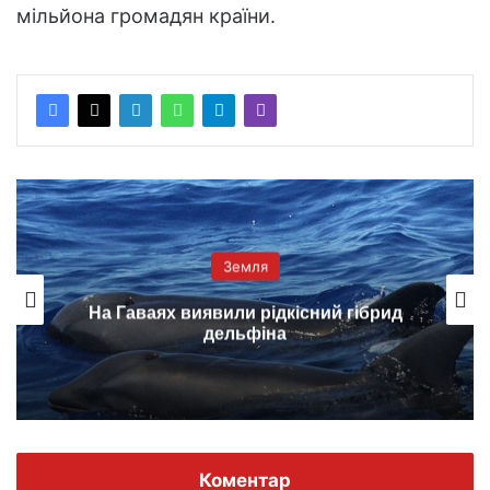
мільйона громадян країни.
Земля
На Гаваях виявили рідкісний гібрид
дельфіна
Коментар