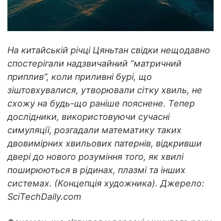
На китайській річці Цяньтан свідки нещодавно
спостерігали надзвичайний “матричний
приплив”, коли приливні бурі, що
зіштовхувалися, утворювали сітку хвиль, не
схожу на будь-що раніше пояснене. Тепер
дослідники, використовуючи сучасні
симуляції, розгадали математику таких
двовимірних хвильових патернів, відкривши
двері до нового розуміння того, як хвилі
поширюються в рідинах, плазмі та інших
системах. (Концепція художника). Джерело:
SciTechDaily.com