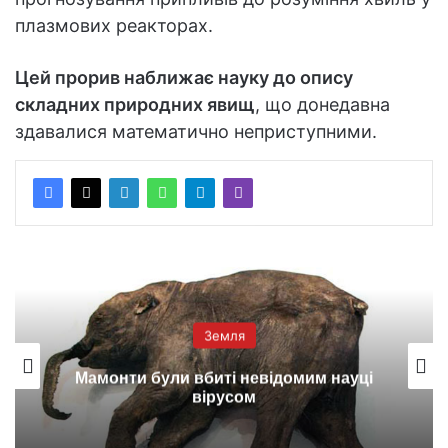
плазмових реакторах.
Цей прорив наближає науку до опису
складних природних явищ
, що донедавна
здавалися математично неприступними.
Земля
Мамонти були вбиті невідомим науці
вірусом