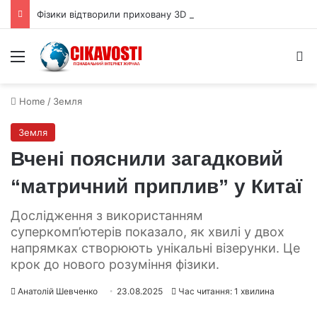
Фізики відтворили приховану 3D форму квантової хвильової функції
Menu
S
Home
/
Земля
Земля
Вчені пояснили загадковий
“матричний приплив” у Китаї
Дослідження з використанням
суперкомп’ютерів показало, як хвилі у двох
напрямках створюють унікальні візерунки. Це
крок до нового розуміння фізики.
Анатолій Шевченко
23.08.2025
Час читання: 1 хвилина