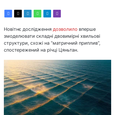
Новітнє дослідження
дозволило
вперше
змоделювати складні двовимірні хвильові
структури, схожі на “матричний приплив”,
спостережений на річці Цяньтан.