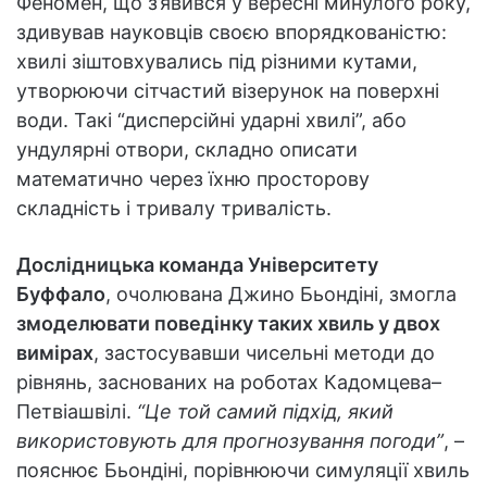
Феномен, що з’явився у вересні минулого року,
здивував науковців своєю впорядкованістю:
хвилі зіштовхувались під різними кутами,
утворюючи сітчастий візерунок на поверхні
води. Такі “дисперсійні ударні хвилі”, або
ундулярні отвори, складно описати
математично через їхню просторову
складність і тривалу тривалість.
Дослідницька команда Університету
Буффало
, очолювана Джино Бьондіні, змогла
змоделювати поведінку таких хвиль у двох
вимірах
, застосувавши чисельні методи до
рівнянь, заснованих на роботах Кадомцева–
Петвіашвілі.
“Це той самий підхід, який
використовують для прогнозування погоди”
, –
пояснює Бьондіні, порівнюючи симуляції хвиль