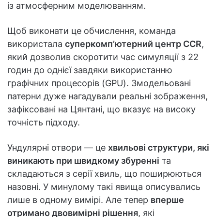
із атмосферним моделюванням.
Щоб виконати це обчислення, команда
використала
суперкомп’ютерний центр CCR
,
який дозволив скоротити час симуляції з 22
годин до однієї завдяки використанню
графічних процесорів (GPU). Змодельовані
патерни дуже нагадували реальні зображення,
зафіксовані на Цянтані, що вказує на високу
точність підходу.
Ундулярні отвори — це
хвильові структури, які
виникають при швидкому збуренні
та
складаються з серії хвиль, що поширюються
назовні. У минулому такі явища описувались
лише в одному вимірі. Але тепер
вперше
отримано двовимірні рішення
, які