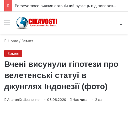
Perseverance виявив органічний вуглець під поверхнею Марса
Menu
S
Home
/
Земля
Земля
Вчені висунули гіпотези про
велетенські статуї в
джунглях Індонезії (фото)
Анатолій Шевченко
03.08.2020
Час читання: 2 хв