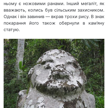
ньому є ножовими ранами. Інший мегаліт, як
вважають, колись був сільським захисником.
Однак і він завинив — вкрав трохи рису. В знак
покарання його також обернули в кам’яну
статую.