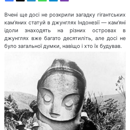
Вчені ще досі не розкрили загадку гігантських
кам’яних статуй в джунглях Індонезії — кам’яні
ідоли знаходять на різних островах в
джунглях вже багато десятиліть, але досі не
було загальної думки, навіщо і хто їх будував.