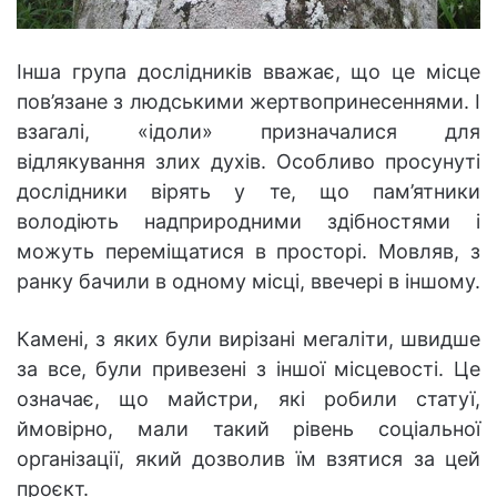
Інша група дослідників вважає, що це місце
пов’язане з людськими жертвопринесеннями. І
взагалі, «ідоли» призначалися для
відлякування злих духів. Особливо просунуті
дослідники вірять у те, що пам’ятники
володіють надприродними здібностями і
можуть переміщатися в просторі. Мовляв, з
ранку бачили в одному місці, ввечері в іншому.
Камені, з яких були вирізані мегаліти, швидше
за все, були привезені з іншої місцевості. Це
означає, що майстри, які робили статуї,
ймовірно, мали такий рівень соціальної
організації, який дозволив їм взятися за цей
проєкт.