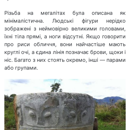
Різьба на мегалітах була описана як
мінімалістична. Людські фігури нерідко
зображені з неймовірно великими головами,
їхні тіла прямі, а ноги відсутні. Якщо говорити
про риси обличчя, вони найчастіше мають
круглі очі, а єдина лінія позначає брови, щоки і
ніс. Багато з них стоять окремо, інші — парами
або групами.