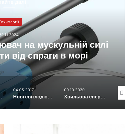
тайте далі
Технології
22.11.2024
ювач на мускульній силі
ти від спраги в морі
04.05.2017
09.10.2020
17.04.201
онячна ферма у відкритому океані
Нові світлодіодні світильники скоротять витрати
Хвильова енергетика може стати майбутнім «зеленого» сектора
Вчені
визначили,