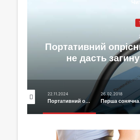
Чи
Портативний опрісн
зу
не дасть загину
.03.2016
22.11.2024
26.02.2018
Вчені виявили час виникнення фотосинтезу
Портативний опріснювач на мускульній силі не дасть загинути від спраги в морі
Перша с
История
женской