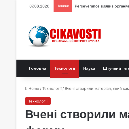
07.08.2026
Новини
Perseverance виявив органі
Головна
Технології
Наука
Штучний інт
Home
/
Технології
/
Вчені створили матеріал, який с
Технології
Вчені створили м