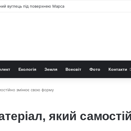
чний вуглець під поверхнею Марса
елект
Екологія
Земля
Всесвіт
Фото
Контакти
амостійно змінює свою форму
атеріал, який самості