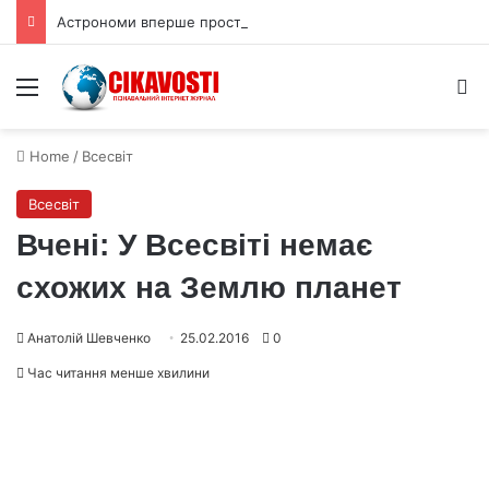
Астрономи вперше простежили слабкий спалах шокового прориву наднової
Menu
S
Home
/
Всесвіт
Всесвіт
Вчені: У Всесвіті немає
схожих на Землю планет
Анатолій Шевченко
25.02.2016
0
Час читання менше хвилини