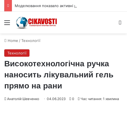
Моделювання показало активні рифтові долини на Венері
Menu
S
Home
/
Технології
Технології
Високотехнологічна ручка
наносить лікувальний гель
прямо на рани
Анатолій Шевченко
04.06.2023
0
Час читання: 1 хвилина