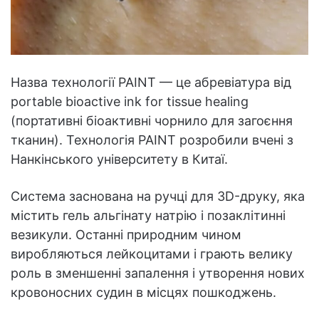
Назва технології PAINT — це абревіатура від
portable bioactive ink for tissue healing
(портативні біоактивні чорнило для загоєння
тканин). Технологія PAINT розробили вчені з
Нанкінського університету в Китаї.
Система заснована на ручці для 3D-друку, яка
містить гель альгінату натрію і позаклітинні
везикули. Останні природним чином
виробляються лейкоцитами і грають велику
роль в зменшенні запалення і утворення нових
кровоносних судин в місцях пошкоджень.