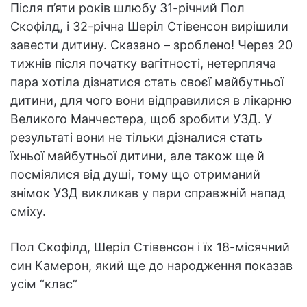
Після п’яти років шлюбу 31-річний Пол
Скофілд, і 32-річна Шеріл Стівенсон вирішили
завести дитину. Сказано – зроблено! Через 20
тижнів після початку вагітності, нетерпляча
пара хотіла дізнатися стать своєї майбутньої
дитини, для чого вони відправилися в лікарню
Великого Манчестера, щоб зробити УЗД. У
результаті вони не тільки дізналися стать
їхньої майбутньої дитини, але також ще й
посміялися від душі, тому що отриманий
знімок УЗД викликав у пари справжній напад
сміху.
Пол Скофілд, Шеріл Стівенсон і їх 18-місячний
син Камерон, який ще до народження показав
усім “клас”