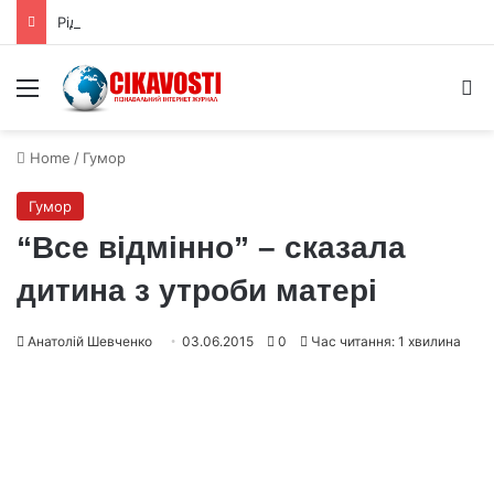
Рідкісні залізні метеорити пов’язали з ядром астероїда Вести
Menu
S
Home
/
Гумор
Гумор
“Все відмінно” – сказала
дитина з утроби матері
Анатолій Шевченко
03.06.2015
0
Час читання: 1 хвилина