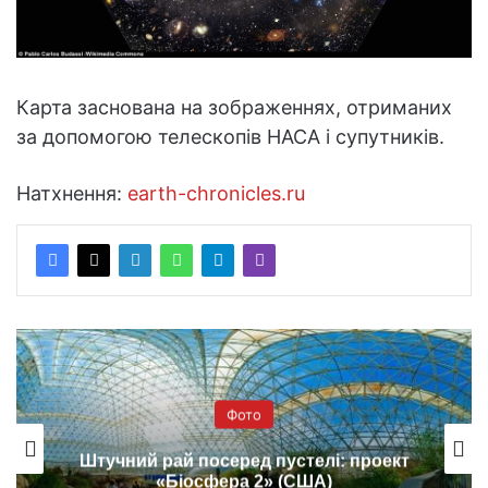
Карта заснована на зображеннях, отриманих
за допомогою телескопів НАСА і супутників.
Натхнення:
earth-chronicles.ru
Фото
Штучний рай посеред пустелі: проект
«Біосфера 2» (США)