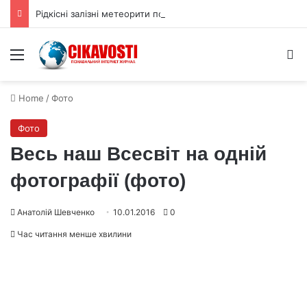
Рідкісні залізні метеорити пов’язали з ядром астероїда Вести
Menu
S
Home
/
Фото
Фото
Весь наш Всесвіт на одній
фотографії (фото)
Анатолій Шевченко
10.01.2016
0
Час читання менше хвилини