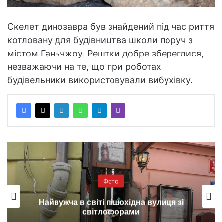
Скелет динозавра був знайдений під час риття
котловану для будівництва школи поруч з
містом Ганьчжоу. Рештки добре збереглися,
незважаючи на те, що при роботах
будівельники використовували вибухівку.
Фото
Найвужча в світі пішохідна вулиця зі
світлофорами