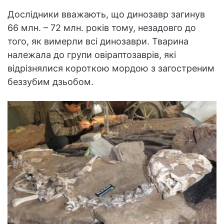
Дослідники вважають, що динозавр загинув
66 млн. – 72 млн. років тому, незадовго до
того, як вимерли всі динозаври. Тварина
належала до групи овіраптозаврів, які
відрізнялися короткою мордою з загостреним
беззубим дзьобом.