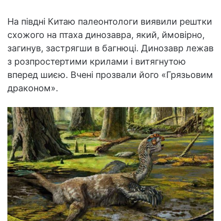
На півдні Китаю палеонтологи виявили рештки
схожого на птаха динозавра, який, ймовірно,
загинув, застрягши в багнюці. Динозавр лежав
з розпростертими крилами і витягнутою
вперед шиєю. Вчені прозвали його «Грязьовим
драконом».