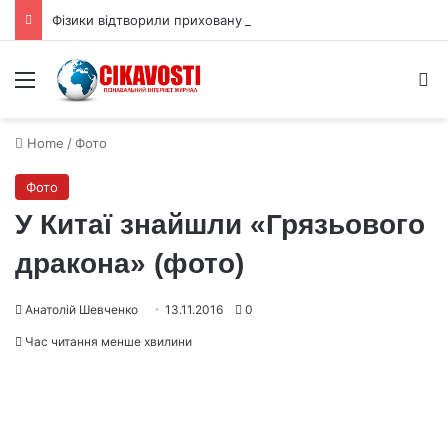
Фізики відтворили приховану 3D форму квантової хвильової функції
Menu
S
Home
/
Фото
Фото
У Китаї знайшли «Грязьового
дракона» (фото)
Анатолій Шевченко
13.11.2016
0
Час читання менше хвилини