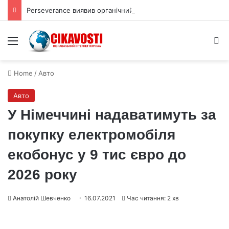
Perseverance виявив органічний вуглець під поверхнею Марса
Menu
S
Home
/
Авто
Авто
У Німеччині надаватимуть за
покупку електромобіля
екобонус у 9 тис євро до
2026 року
Анатолій Шевченко
16.07.2021
Час читання: 2 хв