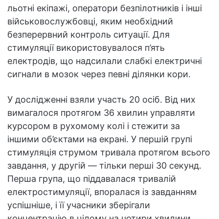
льотні екіпажі, оператори безпілотників і інші
військовослужбовці, яким необхідний
безперервний контроль ситуації. Для
стимуляції використовувалося п’ять
електродів, що надсилали слабкі електричні
сигнали в мозок через певні ділянки кори.
У дослідженні взяли участь 20 осіб. Від них
вимагалося протягом 36 хвилин управляти
курсором в рухомому колі і стежити за
іншими об’єктами на екрані. У першій групі
стимуляція струмом тривала протягом всього
завдання, у другій — тільки перші 30 секунд.
Перша група, що піддавалася тривалій
електростимуляції, впоралася із завданням
успішніше, і її учасники зберігали
концентрацію в цілому на чотири хвилини