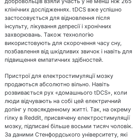
добровольців взяли участь у не менш ніж 265
клінічних дослідженнях. tDCS вже успішно
застосовується для відновлення після
інсульту, лікування депресії і хронічних
захворювань. Також технологію
використовують для скорочення часу сну,
позбавлення від шкідливих звичок і навіть для
підвищення емпатичних здібностей.
Пристрої для електростимуляції мозку
продаються абсолютно вільно. Навіть
розвивається рух «домашнього tDCS», коли
люди відчувають на собі цей електричний
допінг у повсякденному житті. Так, на окрему
гілку в Reddit, присвячену електростимуляції
мозку, підписані більше восьми тисяч чоловік.
За даними Стенфордського університету, які