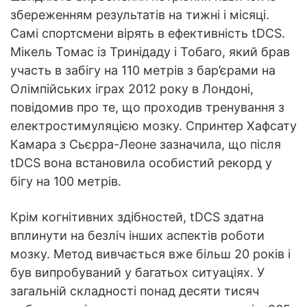
збереженням результатів на тижні і місяці.
Самі спортсмени вірять в ефективність tDCS.
Мікель Томас із Тринідаду і Тобаго, який брав
участь в забігу на 110 метрів з бар’єрами на
Олімпійських іграх 2012 року в Лондоні,
повідомив про те, що проходив тренування з
електростимуляцією мозку. Спринтер Хафсату
Камара з Сьєрра-Леоне зазначила, що після
tDCS вона встановила особистий рекорд у
бігу на 100 метрів.
Крім когнітивних здібностей, tDCS здатна
вплинути на безліч інших аспектів роботи
мозку. Метод вивчається вже більш 20 років і
був випробуваний у багатьох ситуаціях. У
загальній складності понад десяти тисяч