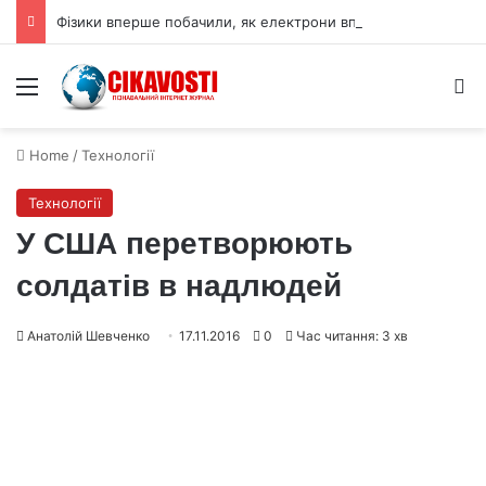
Фізики вперше побачили, як електрони впорядковуються у дві фази
Menu
S
Home
/
Технології
Технології
У США перетворюють
солдатів в надлюдей
Анатолій Шевченко
17.11.2016
0
Час читання: 3 хв