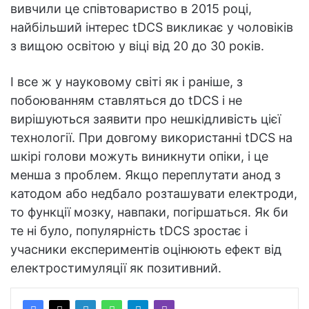
вивчили це співтовариство в 2015 році,
найбільший інтерес tDCS викликає у чоловіків
з вищою освітою у віці від 20 до 30 років.
І все ж у науковому світі як і раніше, з
побоюванням ставляться до tDCS і не
вирішуються заявити про нешкідливість цієї
технології. При довгому використанні tDCS на
шкірі голови можуть виникнути опіки, і це
менша з проблем. Якщо переплутати анод з
катодом або недбало розташувати електроди,
то функції мозку, навпаки, погіршаться. Як би
те ні було, популярність tDCS зростає і
учасники експериментів оцінюють ефект від
електростимуляції як позитивний.