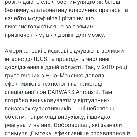
розглядають електростимуляцію як більш
безпечну альтернативу класичних препаратів
начебто модафініла і ріталіну, що
використовуються не за прямим
призначенням, а як допінг для мозку.
Американські військові відчувають великий
інтерес до tDCS та проводять численні
дослідження в даній області. Так, у 2010 році
група вчених з Нью-Мексико довела
ефективність технології на прикладі
спеціальної гри DARWARS Ambush!. Там
потрібно вишуковуваати у віртуальних
пейзажах супротивників і інші небезпечні
об’єкти, наприклад вибухівку, і швидко
реагувати на них. Добровольці, які зазнали
стимуляції мозку, ефективніше справлялися із