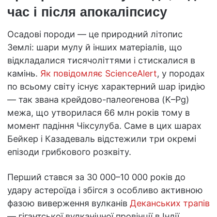
час і після апокаліпсису
Осадові породи — це природний літопис
Землі: шари мулу й інших матеріалів, що
відкладалися тисячоліттями і стискалися в
камінь.
Як повідомляє ScienceAlert
, у породах
по всьому світу існує характерний шар іридію
— так звана крейдово-палеогенова (K–Pg)
межа, що утворилася 66 млн років тому в
момент падіння Чіксулуба. Саме в цих шарах
Бейкер і Казадеваль відстежили три окремі
епізоди грибкового розквіту.
Перший стався за 30 000–10 000 років до
удару астероїда і збігся з особливо активною
фазою виверження вулканів
Деканських трапів
— гігантської вулканічної провінції в Індії,