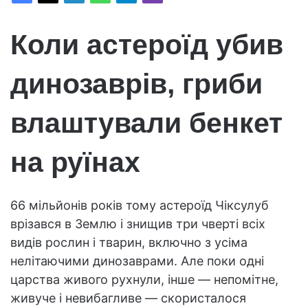
Коли астероїд убив
динозаврів, гриби
влаштували бенкет
на руїнах
66 мільйонів років тому астероїд Чіксулуб
врізався в Землю і знищив три чверті всіх
видів рослин і тварин, включно з усіма
нелітаючими динозаврами. Але поки одні
царства живого рухнули, інше — непомітне,
живуче і невибагливе — скористалося