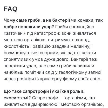
FAQ
Чому саме гриби, а не бактерії чи комахи, так
добре пережили удар?
Гриби еволюційно
«заточені» під катастрофи: вони живляться
мертвою органікою, витримують холод,
кислотність і радіацію завдяки меланіну, і
розмножуються спорами, які здатні чекати
сприятливих умов дуже довго. Бактерії теж
пережили удар, але саме гриби залишили
найбільш помітний слід у геологічному записі
через розміри і характерну форму своїх спор.
Що таке сапротрофи і яка їхня роль в
екосистемі?
Сапротрофи — організми, що
живляться відмираючою і мертвою органікою,