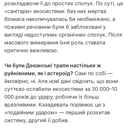
розкладаючи її до простих сполук. По суті, це
«санітари» екосистеми: без них мертва
біомаса накопичувалась би необмежено, а
поживні речовини були б заблоковані у
вигляді недоступних органічних сполук. Після
масового вимирання їхня роль ставала
критично важливою.
Чи були Деканські трапи настільки ж
руйнівними, як і астероїд?
Самі по собі —
ймовірно, ні. Але нові дані свідчать, що вони
суттєво ослабили екосистеми за 30 000–10
000 років до удару, роблячи їх більш
вразливими. Казадеваль порівнює це з
«подвійним ударом» — перший розхитав
систему, другий її добив.