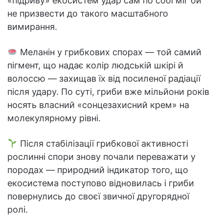
«підриву» екосистем удар сам по собі міг би
не призвести до такого масштабного
вимирання.
Меланін у грибкових спорах — той самий
пігмент, що надає колір людській шкірі й
волоссю — захищав їх від посиленої радіації
після удару. По суті, гриби вже мільйони років
носять власний «сонцезахисний крем» на
молекулярному рівні.
Після стабілізації грибкової активності
рослинні спори знову почали переважати у
породах — природний індикатор того, що
екосистема поступово відновилась і гриби
повернулись до своєї звичної другорядної
ролі.