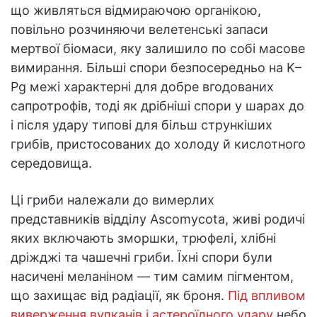
що живляться відмираючою органікою,
повільно розчиняючи велетенські запаси
мертвої біомаси, яку залишило по собі масове
вимирання. Більші спори безпосередньо на K–
Pg межі характерні для добре вгодованих
сапротрофів, тоді як дрібніші спори у шарах до
і після удару типові для більш стрункіших
грибів, пристосованих до холоду й кислотного
середовища.
Ці гриби належали до вимерлих
представників відділу Ascomycota, живі родичі
яких включають зморшки, трюфелі, хлібні
дріжджі та чашечні гриби. Їхні спори були
насичені меланіном — тим самим пігментом,
що захищає від радіації, як броня.
Під впливом
виверження вулканів і астероїдного удару
небо