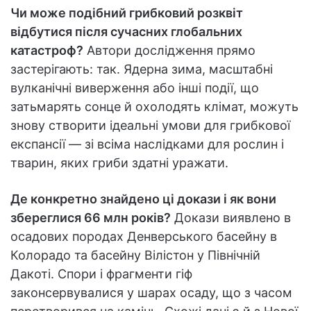
Чи може подібний грибковий розквіт
відбутися після сучасних глобальних
катастроф?
Автори дослідження прямо
застерігають: так. Ядерна зима, масштабні
вулканічні виверження або інші події, що
затьмарять сонце й охолодять клімат, можуть
знову створити ідеальні умови для грибкової
експансії — зі всіма наслідками для рослин і
тварин, яких гриби здатні уражати.
Де конкретно знайдено ці докази і як вони
збереглися 66 млн років?
Докази виявлено в
осадових породах Денверського басейну в
Колорадо та басейну Вілістон у Північній
Дакоті. Спори і фрагменти гіф
законсервувалися у шарах осаду, що з часом