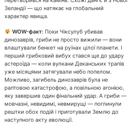
перетворився на камінь. Схожі дані є й з Нової
Зеландії — що натякає на глобальний
характер явища.
WOW-факт:
Поки Чіксулуб убивав
динозаврів, гриби не просто вижили — вони
влаштували бенкет на руїнах цілої планети. І
перший грибковий вибух стався ще до удару
астероїда — коли вулкани Деканських трапів
уже місяцями затягували небо попелом.
Можливо, загибель динозаврів була не
раптовою катастрофою, а повільною агонією,
яку завершив один фінальний удар. А гриби —
мовчазні, невидимі, невмирущі — поглинули
рештки обох подій і приготували Землю до
наступного акту еволюції.