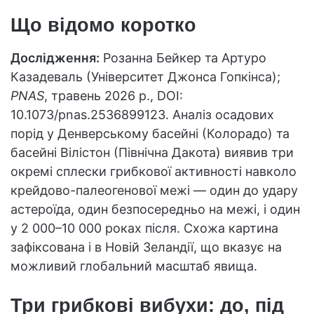
Що відомо коротко
Дослідження:
Розанна Бейкер та Артуро
Казадеваль (Університет Джонса Гопкінса);
PNAS
, травень 2026 р., DOI:
10.1073/pnas.2536899123. Аналіз осадових
порід у Денверському басейні (Колорадо) та
басейні Вілістон (Північна Дакота) виявив три
окремі сплески грибкової активності навколо
крейдово-палеогенової межі — один до удару
астероїда, один безпосередньо на межі, і один
у 2 000–10 000 роках після. Схожа картина
зафіксована і в Новій Зеландії, що вказує на
можливий глобальний масштаб явища.
Три грибкові вибухи: до, під