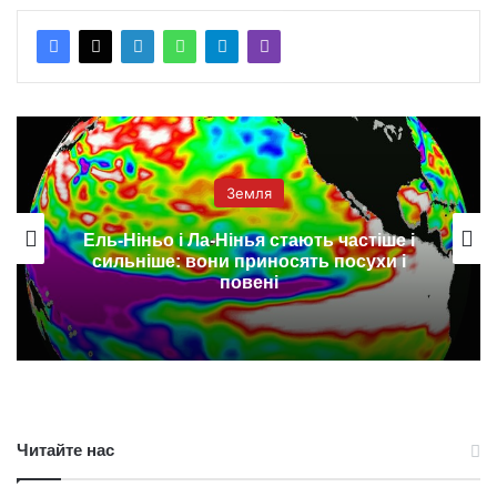
Земля
Ель-Ніньо і Ла-Нінья стають частіше і
сильніше: вони приносять посухи і
повені
Читайте нас