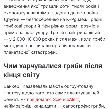
виверження якої тривали сотні тисяч років і
охолоджували клімат задовго до астероїда.
Другий — безпосередньо на K–Pg межі: рясні
грибкові спори й гіфи різних форм і розмірів
прямо на шарі удару. Третій і найтриваліший
— у 2 000–10 000 роках після межі, коли гриби
методично поглинали органічні залишки
планетарної катастрофи.
Чим харчувалися гриби після
кінця світу
Бейкер і Казадеваль мають обґрунтовану
гіпотезу щодо того, хто саме влаштував цей
бенкет.
Як повідомляє ScienceAlert
,
найімовірніші кандидати — сапротрофи: гриби,