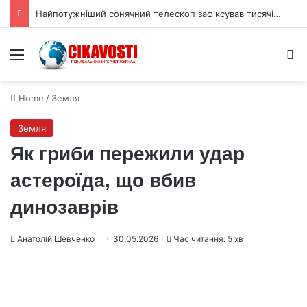
Найпотужніший сонячний телескоп зафіксував тисячі міні‑вихорів на Сонці
Menu
S
Home
/
Земля
Земля
Як гриби пережили удар
астероїда, що вбив
динозаврів
Анатолій Шевченко
30.05.2026
Час читання: 5 хв