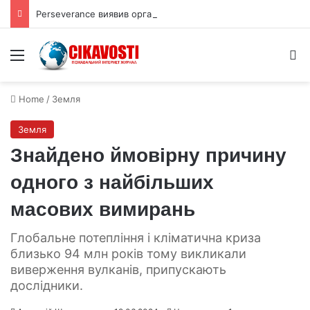
Perseverance виявив органічний вуглець під поверхнею Марса
Menu
S
Home
/
Земля
Земля
Знайдено ймовірну причину
одного з найбільших
масових вимирань
Глобальне потепління і кліматична криза
близько 94 млн років тому викликали
виверження вулканів, припускають
дослідники.