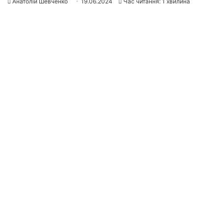
Анатолій Шевченко
19.06.2024
Час читання: 1 хвилина