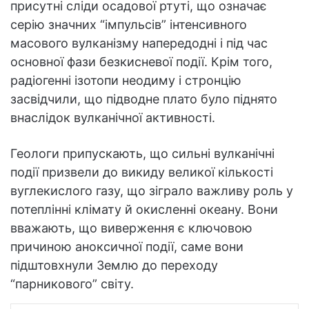
присутні сліди осадової ртуті, що означає
серію значних “імпульсів” інтенсивного
масового вулканізму напередодні і під час
основної фази безкисневої події. Крім того,
радіогенні ізотопи неодиму і стронцію
засвідчили, що підводне плато було піднято
внаслідок вулканічної активності.
Геологи припускають, що сильні вулканічні
події призвели до викиду великої кількості
вуглекислого газу, що зіграло важливу роль у
потеплінні клімату й окисленні океану. Вони
вважають, що виверження є ключовою
причиною аноксичної події, саме вони
підштовхнули Землю до переходу
“парникового” світу.