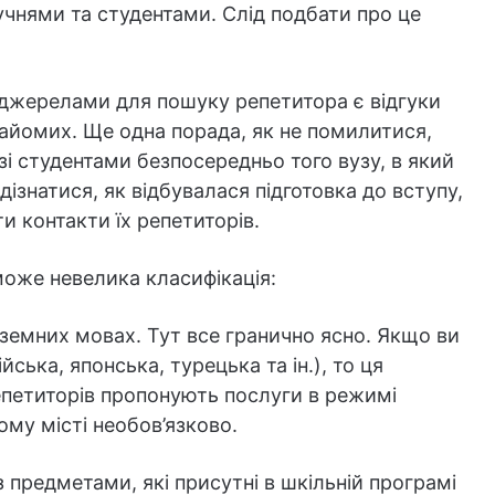
и учнями та студентами. Слід подбати про це
 джерелами для пошуку репетитора є відгуки
найомих. Ще одна порада, як не помилитися,
і студентами безпосередньо того вузу, в який
дізнатися, як відбувалася підготовка до вступу,
и контакти їх репетиторів.
може невелика класифікація:
оземних мовах. Тут все гранично ясно. Якщо ви
йська, японська, турецька та ін.), то ця
репетиторів пропонують послуги в режимі
ому місті необов’язково.
з предметами, які присутні в шкільній програмі