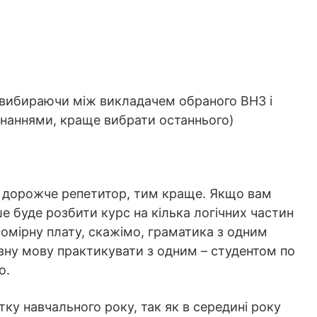
у вибираючи між викладачем обраного ВНЗ і
знаннями, краще вибрати останнього)
им дорожче репетитор, тим краще. Якщо вам
ше буде розбити курс на кілька логічних частин
помірну плату, скажімо, граматика з одним
вну мову практикувати з одним – студентом по
о.
ку навчального року, так як в середині року