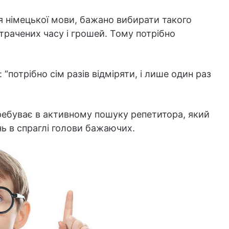
я німецької мови, бажано вибирати такого
итрачених часу і грошей. Тому потрібно
 “потрібно сім разів відміряти, і лише один раз
ребуває в активному пошуку репетитора, який
ь в спраглі голови бажаючих.