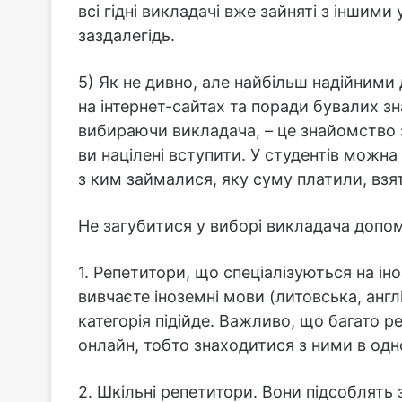
всі гідні викладачі вже зайняті з іншим
заздалегідь.
5) Як не дивно, але найбільш надійними
на інтернет-сайтах та поради бувалих з
вибираючи викладача, – це знайомство з
ви націлені вступити. У студентів можна 
з ким займалися, яку суму платили, взят
Не загубитися у виборі викладача допо
1. Репетитори, що спеціалізуються на ін
вивчаєте іноземні мови (литовська, англі
категорія підійде. Важливо, що багато 
онлайн, тобто знаходитися з ними в одн
2. Шкільні репетитори. Вони підсоблять 