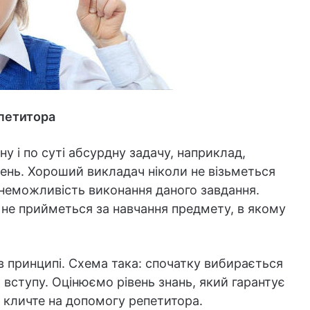
епетитора
у і по суті абсурдну задачу, наприклад,
день. Хороший викладач ніколи не візьметься
 неможливість виконання даного завдання.
не прийметься за навчання предмету, в якому
 в принципі. Схема така: спочатку вибирається
я вступу. Оцінюємо рівень знань, який гарантує
 кличте на допомогу репетитора.