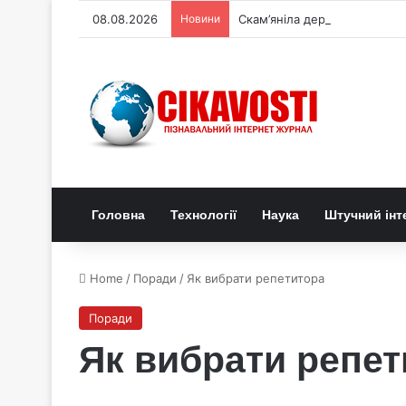
08.08.2026
Новини
Скам’яніла деревина зберегл
Головна
Технології
Наука
Штучний інт
Home
/
Поради
/
Як вибрати репетитора
Поради
Як вибрати репет