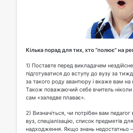
Кілька порад для тих, хто “полює” на р
1) Поставте перед викладачем нездійснен
підготуватися до вступу до вузу за тиж
за такого роду авантюру і вкаже вам на
Також поважаючий себе вчитель ніколи 
сам «заледве плаває».
2) Визначіться, чи потрібен вам педагог
вуз, спеціалізацію, список предметів дл
надходження. Якщо знань недостатньо –