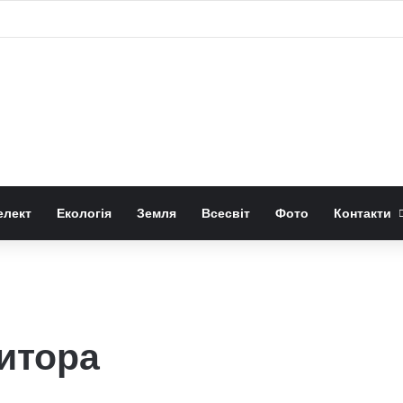
а 300 мільйонів років історії Європи
елект
Екологія
Земля
Всесвіт
Фото
Контакти
итора