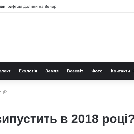
ні рифтові долини на Венері
елект
Екологія
Земля
Всесвіт
Фото
Контакти
оці?
випустить в 2018 році