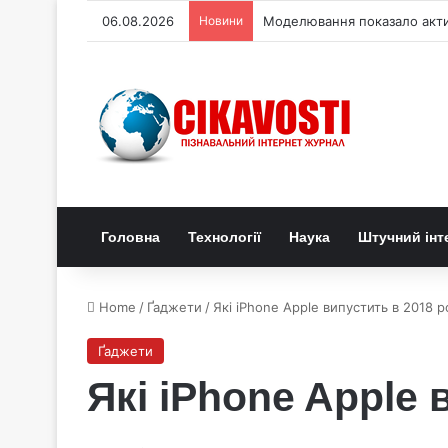
06.08.2026
Новини
Моделювання показало актив
Головна
Технології
Наука
Штучний інт
Home
/
Ґаджети
/
Які iPhone Apple випустить в 2018 р
Ґаджети
Які iPhone Apple 