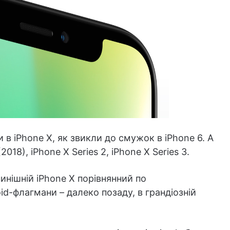
в iPhone X, як звикли до смужок в iPhone 6. А
018), iPhone X Series 2, iPhone X Series 3.
инішній iPhone X порівнянний по
id-флагмани – далеко позаду, в грандіозній