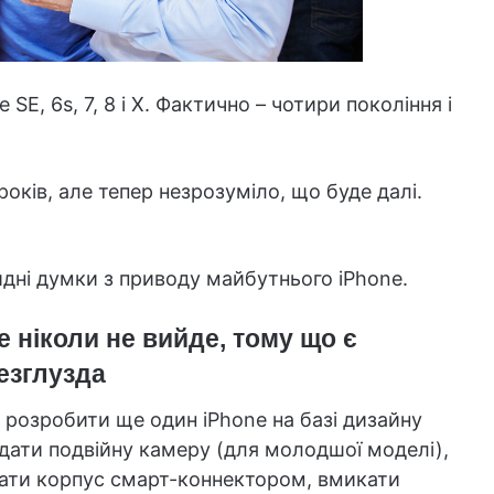
 SE, 6s, 7, 8 і Х. Фактично – чотири покоління і
оків, але тепер незрозуміло, що буде далі.
идні думки з приводу майбутнього iPhone.
е ніколи не вийде, тому що є
безглузда
 розробити ще один iPhone на базі дизайну
додати подвійну камеру (для молодшої моделі),
нати корпус смарт-коннектором, вмикати