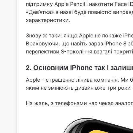
підтримку Apple Pencil і накотити Face 
«Дев’ятка» в назві буде повністю виправд
характеристики.
Знову ж таки: якщо Apple не покаже iPho
Враховуючи, що навіть зараз iPhone 8 з
перспективи S-покоління взагалі покри
2. Основним iPhone так і залиш
Apple – страшенно лінива компанія. Ми 
яким не змінюють дизайн вже три роки (
На жаль, з телефонами нас чекає аналог