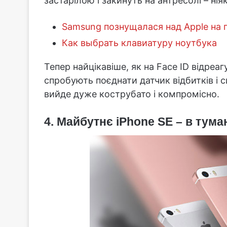
застарілою і закинуть на антресолі – ні
Samsung познущалася над Apple на п
Как выбрать клавиатуру ноутбука
Тепер найцікавіше, як на Face ID відреа
спробують поєднати датчик відбитків і с
вийде дуже кострубато і компромісно.
4. Майбутнє iPhone SE – в тума