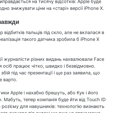
виправдається на тисячу відсотків: Apple буде
одно знижувати ціни на «старі» версії iPhone X.
азавжди
 відбитків пальців під скло, але не вклалася в
реалізація такого датчика зробила б iPhone X
ції журналісти різних видань нахвалювали Face
я осіб працює чітко, швидко і безвідмовно.
ій під час презентації і ще раз заявила, що
е варто.
тики Apple і нахабно брешуть, або Кук і його
. Мабуть, тепер компанія буде йти від Touch ID
о роз’єму для навушників: технологію визнають