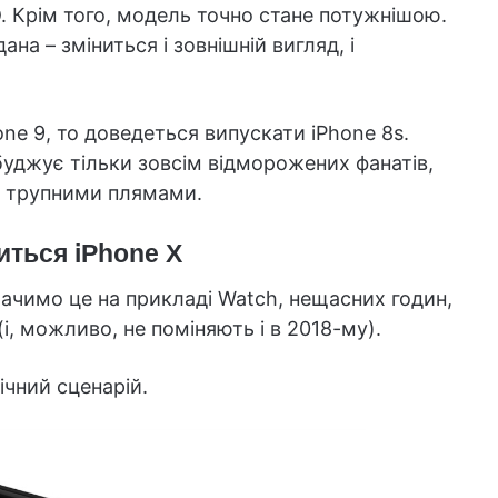
ID. Крім того, модель точно стане потужнішою.
ана – зміниться і зовнішній вигляд, і
ne 9, то доведеться випускати iPhone 8s.
буджує тільки зовсім відморожених фанатів,
ті трупними плямами.
иться iPhone X
бачимо це на прикладі Watch, нещасних годин,
і, можливо, не поміняють і в 2018-му).
ічний сценарій.