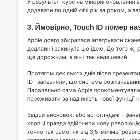
У результаті курс на мінорні оновлення 
додавати по одній фічі рік за роком, а за
3. Ймовірно, Touch ID помер н
Apple довго збиралася інтегрувати сканер
дедлайн і закинула цю ідею. До того ж, 
ще дорожчим, а він і так недешевий.
Протягом декількох днів після презента
ID і запевняли, що система розпізнаванн
Паралельно сама Apple прокоментувала зб
переживати за надійність нової функції н
Звідси висновок: або всі оглядачі – фана
хлопці правда здійснили нову революцію
точно так само, як від 3,5-міліметровог