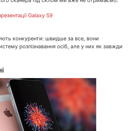
якого сканера під склом ми вже не отримаємо.
резентації Galaxy S9
гують конкуренти: швидше за все, вони
истему розпізнавання осіб, але у них як завжди
ні