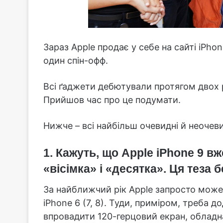
Зараз Apple продає у себе на сайті iPhone
один спін-офф.
Всі ґаджети дебютували протягом двох р
Прийшов час про це подумати.
Нижче – всі найбільш очевидні й неочев
1. Кажуть, що Apple iPhone 9 вж
«вісімка» і «десятка». Ця теза 
За найближчий рік Apple запросто може
iPhone 6 (7, 8). Туди, приміром, треба 
впровадити 120-герцовий екран, облад