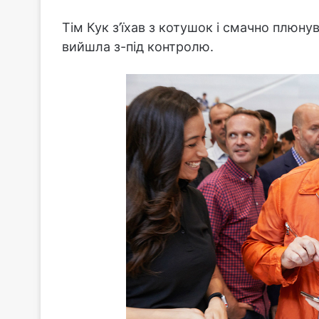
Тім Кук з’їхав з котушок і смачно плюнув
вийшла з-під контролю.