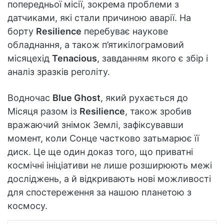
попередньої місії, зокрема проблеми з
датчиками, які стали причиною аварії. На
борту
Resilience
перебуває наукове
обладнання, а також п’ятикілограмовий
місяцехід
Tenacious
, завданням якого є збір і
аналіз зразків реголіту.
Водночас
Blue Ghost
, який рухається до
Місяця разом із
Resilience
, також зробив
вражаючий знімок Землі, зафіксувавши
момент, коли Сонце частково затьмарює її
диск. Це ще один доказ того, що приватні
космічні ініціативи не лише розширюють межі
досліджень, а й відкривають нові можливості
для спостереження за нашою планетою з
космосу.