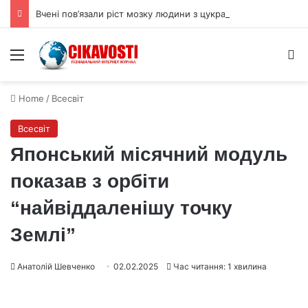
Вчені пов’язали ріст мозку людини з цукрами в раціоні
Menu
S
Home
/
Всесвіт
Всесвіт
Японський місячний модуль
показав з орбіти
“найвіддаленішу точку
Землі”
Анатолій Шевченко
02.02.2025
Час читання: 1 хвилина