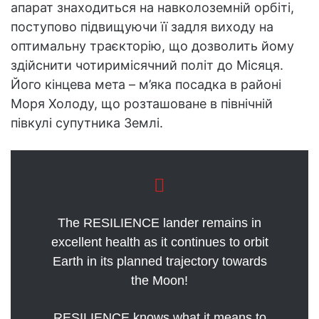
апарат знаходиться на навколоземній орбіті,
поступово підвищуючи її задля виходу на
оптимальну траєкторію, що дозволить йому
здійснити чотиримісячний політ до Місяця.
Його кінцева мета – м’яка посадка в районі
Моря Холоду, що розташоване в північній
півкулі супутника Землі.
The RESILIENCE lander remains in
excellent health as it continues to orbit
Earth in its planned trajectory towards
the Moon!
RESILIENCE knows what it means to