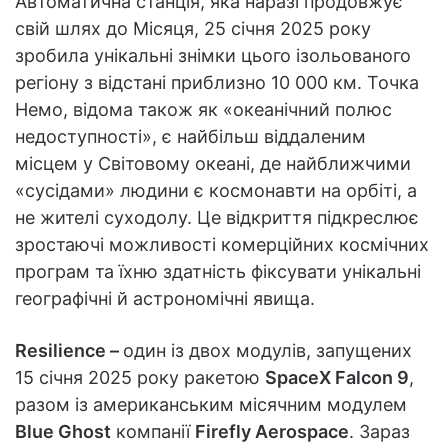
Автоматична станція, яка наразі продовжує
свій шлях до Місяця, 25 січня 2025 року
зробила унікальні знімки цього ізольованого
регіону з відстані приблизно 10 000 км. Точка
Немо, відома також як «океанічний полюс
недоступності», є найбільш віддаленим
місцем у Світовому океані, де найближчими
«сусідами» людини є космонавти на орбіті, а
не жителі суходолу. Це відкриття підкреслює
зростаючі можливості комерційних космічних
програм та їхню здатність фіксувати унікальні
географічні й астрономічні явища.
Resilience –
один із двох модулів, запущених
15 січня 2025 року ракетою
SpaceX Falcon 9
,
разом із американським місячним модулем
Blue Ghost
компанії
Firefly Aerospace
. Зараз