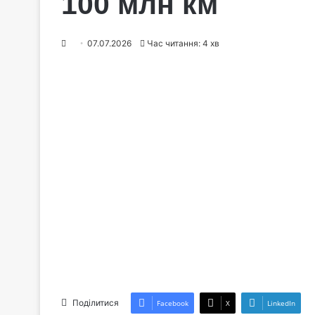
100 млн км
07.07.2026
Час читання: 4 хв
Поділитися
Facebook
X
LinkedIn