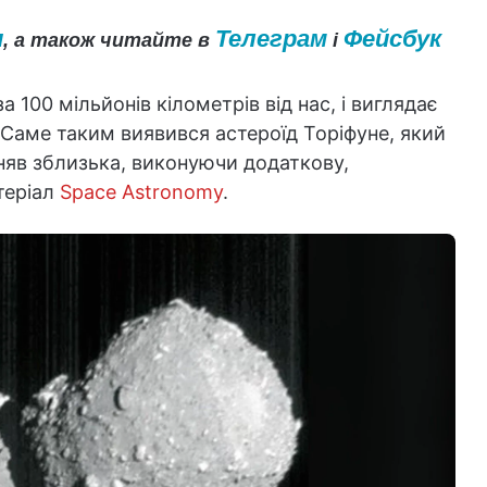
и
Телеграм
Фейсбук
, а також читайте в
і
а 100 мільйонів кілометрів від нас, і виглядає
. Саме таким виявився астероїд Торіфуне, який
яв зблизька, виконуючи додаткову,
теріал
Space Astronomy
.