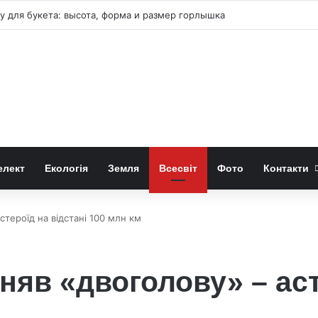
страусиних яєць показали складне мислення
елект
Екологія
Земля
Всесвіт
Фото
Контакти
стероїд на відстані 100 млн км
няв «двоголову» – аст