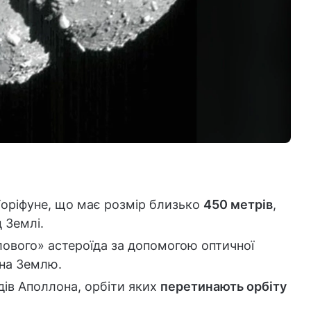
Торіфуне, що має розмір близько
450 метрів
,
 Землі.
ового» астероїда за допомогою оптичної
 на Землю.
дів Аполлона, орбіти яких
перетинають орбіту