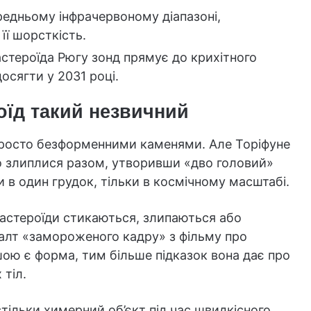
редньому інфрачервоному діапазоні,
її шорсткість.
 астероїда Рюгу зонд прямує до крихітного
досягти у 2031 році.
оїд такий незвичний
просто безформенними каменями. Але Торіфуне
 що злиплися разом, утворивши «дво головий»
ли в один грудок, тільки в космічному масштабі.
 астероїди стикаються, злипаються або
алт «замороженого кадру» з фільму про
ою є форма, тим більше підказок вона дає про
 тіл.
тільки химерний об’єкт під час швидкісного