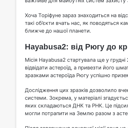
важливе для майбутніх систем захисту З
Хоча Торіфуне зараз знаходиться на відс
такі об’єкти вчать нас, як поводяться к
ближче до нашої планети.
Hayabusa2: від Рюгу до кр
Місія Hayabusa2 стартувала ще у грудні
відвідати астероїд, а привезти його шма
зразками астероїда Рюгу успішно призем
Дослідження цих зразків дозволило вче
системи. Зокрема, у матеріалі згадуєтьс
яких складаються ДНК та РНК. Це підсил
могли потрапити на Землю разом з асте