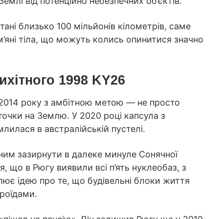
емлі від потенційно небезпечних об’єктів.
тані близько 100 мільйонів кілометрів, саме
ам’яні тіла, що можуть колись опинитися значно
ихітного 1998 KY26
 2014 року з амбітною метою — не просто
точки на Землю. У 2020 році капсула з
лилася в австралійській пустелі.
ним зазирнути в далеке минуле Сонячної
я, що в Рюгу виявили всі п’ять нуклеобаз, з
ює ідею про те, що будівельні блоки життя
роїдами.