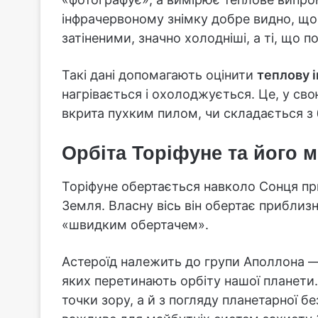
інфрачервоному знімку добре видно, що 
затіненими, значно холодніші, а ті, що п
Такі дані допомагають оцінити
теплову 
нагрівається і охолоджується. Це, у сво
вкрита пухким пилом, чи складається з 
Орбіта Торіфуне та його м
Торіфуне обертається навколо Сонця п
Земля. Власну вісь він обертає приблиз
«швидким обертачем».
Астероїд належить до групи Аполлона — 
яких перетинають орбіту нашої планети.
точки зору, а й з погляду планетарної бе