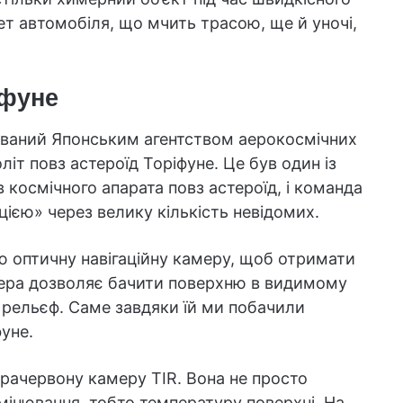
ет автомобіля, що мчить трасою, ще й уночі,
іфуне
ований Японським агентством аерокосмічних
літ повз астероїд Торіфуне. Це був один із
 космічного апарата повз астероїд, і команда
цією» через велику кількість невідомих.
ю оптичну навігаційну камеру, щоб отримати
мера дозволяє бачити поверхню в видимому
ий рельєф. Саме завдяки їй ми побачили
уне.
фрачервону камеру TIR. Вона не просто
мінювання, тобто температуру поверхні. На