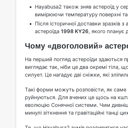
Hayabusa2 також зняв астероїд у се
вимірюючи температуру поверхні та 
Після історичної доставки зразків з
астероїда
1998 KY26
, якого планує 
Чому «двоголовий» астер
На перший погляд астероїди здаються 
виглядає так, ніби це два окремі тіла,
силует. Це нагадує дві сніжки, які зліпи
Такі форми можуть розповісти, як саме
руйнуються. Для вчених це щось на кшт
еволюцію Сонячної системи. Чим дивніш
минулі зіткнення та гравітаційні танці цих
Те, що Hayabusa2 зумів роздивитися нас