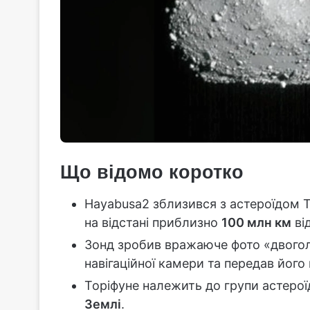
Що відомо коротко
Hayabusa2 зблизився з астероїдом 
на відстані приблизно
100 млн км
від
Зонд зробив вражаюче фото «двогол
навігаційної камери та передав його
Торіфуне належить до групи астерої
Землі
.