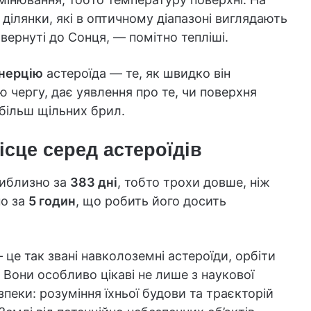
ділянки, які в оптичному діапазоні виглядають
овернуті до Сонця, — помітно тепліші.
інерцію
астероїда — те, як швидко він
ю чергу, дає уявлення про те, чи поверхня
більш щільних брил.
ісце серед астероїдів
риблизно за
383 дні
, тобто трохи довше, ніж
но за
5 годин
, що робить його досить
це так звані навколоземні астероїди, орбіти
 Вони особливо цікаві не лише з наукової
зпеки: розуміння їхньої будови та траєкторій