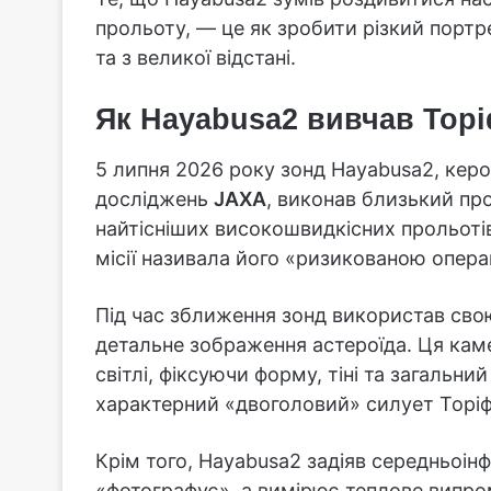
прольоту, — це як зробити різкий портр
та з великої відстані.
Як Hayabusa2 вивчав Тор
5 липня 2026 року зонд Hayabusa2, кер
досліджень
JAXA
, виконав близький про
найтісніших високошвидкісних прольотів
місії називала його «ризикованою опера
Під час зближення зонд використав сво
детальне зображення астероїда. Ця ка
світлі, фіксуючи форму, тіні та загальн
характерний «двоголовий» силует Торіф
Крім того, Hayabusa2 задіяв середньоін
«фотографує», а вимірює теплове випро