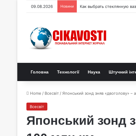
09.08.2026
Новини
Гравірування на шкаралупі 
Головна
Технології
Наука
Штучний інт
Home
/
Всесвіт
/
Японський зонд зняв «двоголову» – а
Всесвіт
Японський зонд з