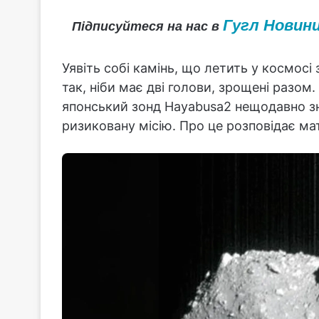
Гугл Новин
Підписуйтеся на нас в
Уявіть собі камінь, що летить у космосі з
так, ніби має дві голови, зрощені разом
японський зонд Hayabusa2 нещодавно зн
ризиковану місію. Про це розповідає ма