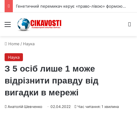
Генетичний перемикач керує «право-лівою» формою квітів лілій-метеликів
Menu
S
Home
/
Наука
Наука
З 5 осіб лише 1 може
відрізнити правду від
вигадки в мережі
Анатолій Шевченко
02.04.2022
Час читання: 1 хвилина