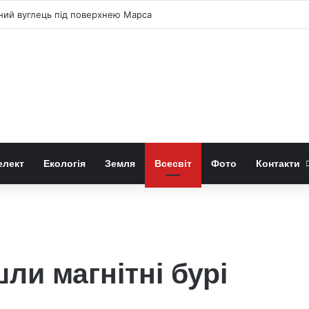
чний вуглець під поверхнею Марса
елект
Екологія
Земля
Всесвіт
Фото
Контакти
ли магнітні бурі