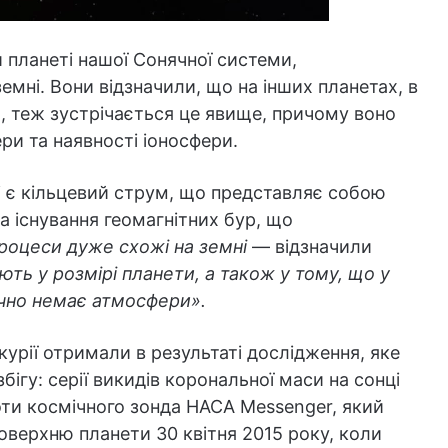
й планеті нашої Сонячної системи,
земні. Вони відзначили, що на інших планетах, в
, теж зустрічається це явище, причому воно
ери та наявності іоносфери.
і є кільцевий струм, що представляє собою
 існування геомагнітних бур, що
процеси дуже схожі на земні
— відзначили
ють у розмірі планети, а також у тому, що у
ично немає атмосфери».
урії отримали в результаті дослідження, яке
гу: серії викидів корональної маси на сонці
оти космічного зонда НАСА Messenger, який
поверхню планети 30 квітня 2015 року, коли