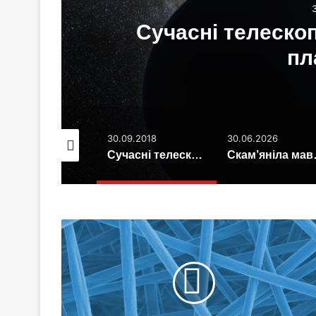
ї
Сучасні телескоп
пл
.04.2020
30.09.2018
30.06.2026
Супутники Урану зародилися з гігантської хмари пари
Сучасні телескопи не бачать «дев’яту планету»
Скам’яніла мав
Розумна
пов'язка
виділяє
антибіотики,
але
тільки
коли