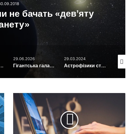
30.09.2018
и не бачать «дев’яту
анету»
29.06.2026
29.03.2024
23.06.201
па з Єгипту змінює уявлення про витоки людей
Гігантська галактика‑«лук і стріла» показала ударну хвилю в космосі
Астрофізики створили гігантський квантовий вихор для вивчення чорних дір
З
5
осіб
лише
1
може
відрізнити