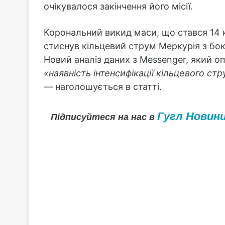
очікувалося закінчення його місії.
Корональний викид маси, що стався 14 к
стиснув кільцевий струм Меркурія з боку
Новий аналіз даних з Messenger, який о
«наявність інтенсифікації кільцевого ст
— наголошується в статті.
Гугл Новин
Підписуйтеся на нас в