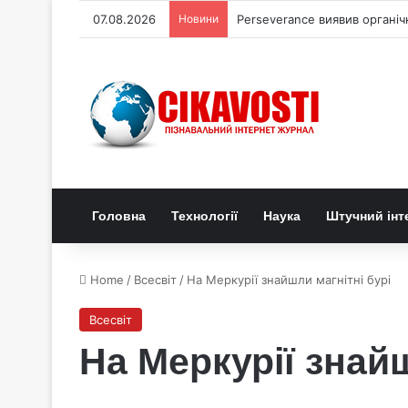
07.08.2026
Новини
Perseverance виявив органі
Головна
Технології
Наука
Штучний інт
Home
/
Всесвіт
/
На Меркурії знайшли магнітні бурі
Всесвіт
На Меркурії знайш