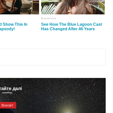
тайте далі
Всесвіт