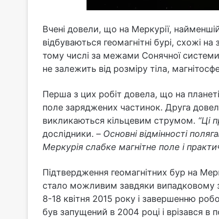
Вчені довели, що на Меркурії, найменші
відбуваються геомагнітні бурі, схожі на 
тому числі за межами Сонячної системи
не залежить від розміру тіла, магнітосф
Перша з цих робіт довела, що на планет
поле заряджених частинок. Друга довела
викликаються кільцевим струмом.
“Ці 
дослідники. –
Основні відмінності поляга
Меркурія слабке магнітне поле і практ
Підтвердження геомагнітних бур на Мерк
стало можливим завдяки випадковому збі
8-18 квітня 2015 року і завершенню роб
був запущений в 2004 році і врізався в 