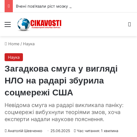
Вчені пов’язали ріст мозку людини з цукрами в раціоні
Menu
S
Home
/
Наука
Наука
Загадкова смуга у вигляді
НЛО на радарі збурила
соцмережі США
Невідома смуга на радарі викликала паніку:
соцмережі вибухнули теоріями змов, хоча
експерти надали наукове пояснення.
Анатолій Шевченко
25.06.2025
Час читання: 1 хвилина