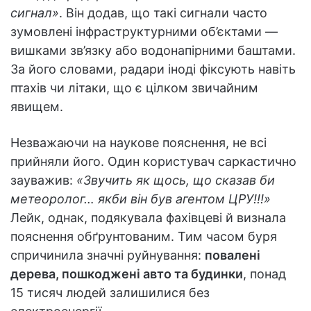
сигнал»
. Він додав, що такі сигнали часто
зумовлені інфраструктурними об’єктами —
вишками зв’язку або водонапірними баштами.
За його словами, радари іноді фіксують навіть
птахів чи літаки, що є цілком звичайним
явищем.
Незважаючи на наукове пояснення, не всі
прийняли його. Один користувач саркастично
зауважив:
«Звучить як щось, що сказав би
метеоролог… якби він був агентом ЦРУ!!!»
Лейк, однак, подякувала фахівцеві й визнала
пояснення обґрунтованим. Тим часом буря
спричинила значні руйнування:
повалені
дерева, пошкоджені авто та будинки
, понад
15 тисяч людей залишилися без