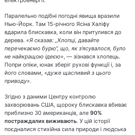
електроенергії.
Паралельно подібні погодні явища вразили
Нью-Йорк. Там 15-річного Ясіна Халіфу
вдарила блискавка, коли він притулився до
дерева.
«Я сказав: „Хлопці, давайте
перечекаємо бурю“, що, як з’ясувалося, було
не найкращою ідеєю»
, — зізнався хлопець.
Попри опіки, юнак зберіг рухові функції і, за
його словами,
«дуже щасливий з цього
приводу»
.
Згідно з даними Центру контролю
захворювань США, щороку блискавка вбиває
приблизно 30 американців, але
90%
постраждалих виживають
. У цій історії
поєдналися стихійна сила природи і людська