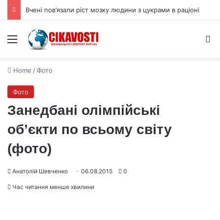
Вчені пов’язали ріст мозку людини з цукрами в раціоні
Menu
S
Home
/
Фото
Фото
Занедбані олімпійські
об’єкти по всьому світу
(фото)
Анатолій Шевченко
06.08.2015
0
Час читання менше хвилини