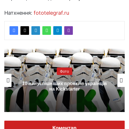
Натхнення:
fototelegraf.ru
Фото
Waterscapes – новий 3D-проект для
акваріумів (фото)
Коментар