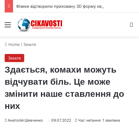
Фізики відтворили приховану 3D форму квантової хвильової функції
Menu
S
Home
/
Земля
Земля
Здається, комахи можуть
відчувати біль. Це може
змінити наше ставлення до
них
Анатолій Шевченко
09.07.2022
Час читання: 1 хвилина