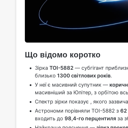
Що відомо коротко
Зірка
TOI-5882
— субгігант приблиз
близько
1300 світлових років
.
У неї є масивний супутник —
коричн
масивніший за Юпітер, з орбітою вс
Спектр зірки показує
, якого зазвич
Астрономи порівняли TOI-5882 з
62
входить до
98,4-го перцентиля
за з
Найкраще пояснення —
зірка проко