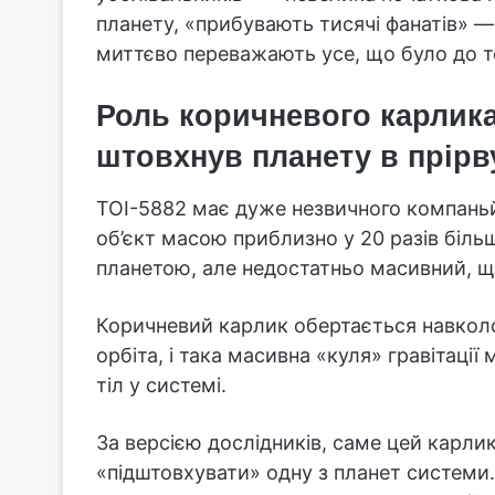
планету, «прибувають тисячі фанатів» — 
миттєво переважають усе, що було до т
Роль коричневого карлика
штовхнув планету в прірв
TOI-5882 має дуже незвичного компан
об’єкт масою приблизно у 20 разів біль
планетою, але недостатньо масивний, щ
Коричневий карлик обертається навколо
орбіта, і така масивна «куля» гравітаці
тіл у системі.
За версією дослідників, саме цей карлик
«підштовхувати» одну з планет системи. 