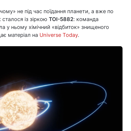
чому» не під час поїдання планети, а вже по
к сталося із зіркою
TOI-5882
: команда
ила у ньому хімічний «відбиток» знищеного
дає матеріал на
Universe Today
.