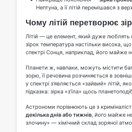
Нептуна, а її літій перемішався з ве
Чому літій перетворює зір
Літій — це елемент, який дуже люблять 
зірок температура настільки висока, що
спектрі Сонця, наприклад, його майже н
Планети ж, навпаки, можуть містити баг
зорю, її речовина розчиняється в зовнішн
у спектрі з’являється «зайвий» літій, як
підказка: зірка «з’їла» щось планетоподі
Астрономи порівнюють це з криміналіс
декілька днів або тижнів
, його майже н
злочину» — хімічний склад зоряної атм