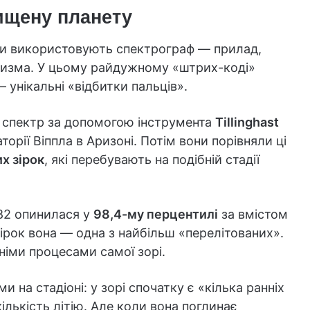
нищену планету
ми використовують спектрограф — прилад,
призма. У цьому райдужному «штрих-коді»
— унікальні «відбитки пальців».
ї спектр за допомогою інструмента
Tillinghast
торії Віппла в Аризоні. Потім вони порівняли ці
х зірок
, які перебувають на подібній стадії
82 опинилася у
98,4-му перцентилі
за вмістом
зірок вона — одна з найбільш «перелітованих».
іми процесами самої зорі.
и на стадіоні: у зорі спочатку є «кілька ранніх
ількість літію. Але коли вона поглинає