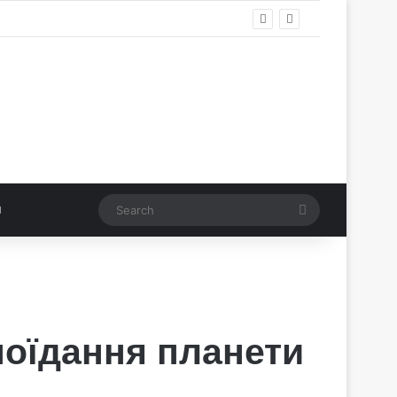
Search
 поїдання планети