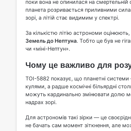
поки вона не опинилася на смертельній с
планета розривається приливними силам
зорі, а літій стає видимим у спектрі.
За кількістю літію астрономи оцінюють
Земель до Нептуна
. Тобто це був не гі
чи «міні-Нептун».
Чому це важливо для роз
TOI-5882 показує, що планетні системи 
кулями, а радше космічні більярдні стол
можуть кардинально змінювати долю мен
надрах зорі.
Для астрономів такі зірки — це своєрідн
не бачать сам момент зіткнення, але мож