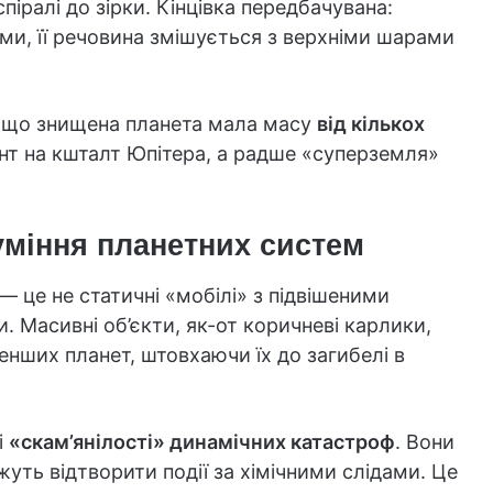
піралі до зірки. Кінцівка передбачувана:
и, її речовина змішується з верхніми шарами
, що знищена планета мала масу
від кількох
гант на кшталт Юпітера, а радше «суперземля»
уміння планетних систем
— це не статичні «мобілі» з підвішеними
и. Масивні об’єкти, як-от коричневі карлики,
ших планет, штовхаючи їх до загибелі в
і
«скам’янілості» динамічних катастроф
. Вони
уть відтворити події за хімічними слідами. Це