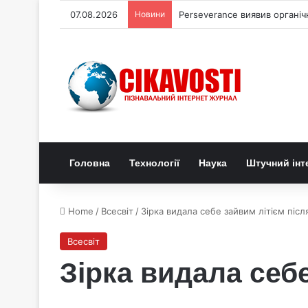
07.08.2026
Новини
Perseverance виявив органі
Головна
Технології
Наука
Штучний інт
Home
/
Всесвіт
/
Зірка видала себе зайвим літієм піс
Всесвіт
Зірка видала себ