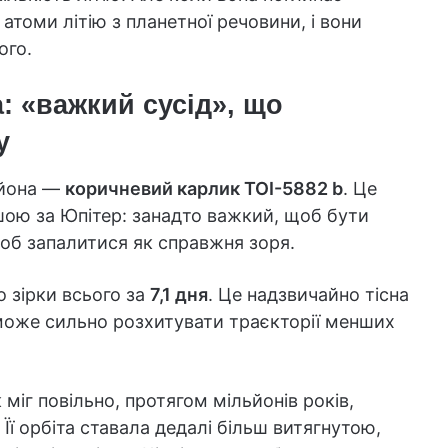
атоми літію з планетної речовини, і вони
ого.
: «важкий сусід», що
у
ьйона —
коричневий карлик TOI-5882 b
. Це
шою за Юпітер: занадто важкий, щоб бути
об запалитися як справжня зоря.
 зірки всього за
7,1 дня
. Це надзвичайно тісна
ї може сильно розхитувати траєкторії менших
 міг повільно, протягом мільйонів років,
Її орбіта ставала дедалі більш витягнутою,