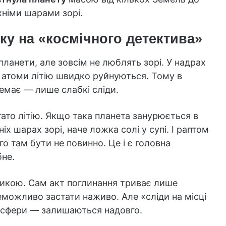
рхніми шарами зорі.
ку на «космічного детектива»
планети, але зовсім не люблять зорі. У надрах
 атоми літію швидко руйнуються. Тому в
емає — лише слабкі сліди.
ато літію. Якщо така планета занурюється в
іх шарах зорі, наче ложка солі у супі. І раптом
ого там бути не повинно. Це і є головна
бне.
тикою. Сам акт поглинання триває лише
еможливо застати наживо. Але «сліди на місці
осфери — залишаються надовго.