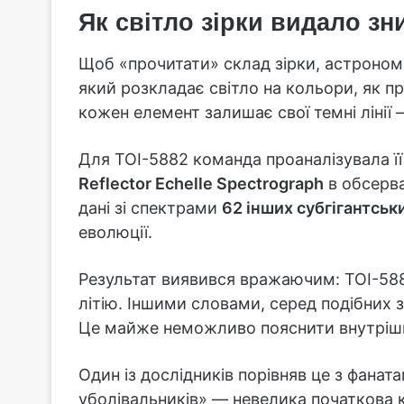
Як світло зірки видало з
Щоб «прочитати» склад зірки, астроно
який розкладає світло на кольори, як 
кожен елемент залишає свої темні лінії 
Для TOI-5882 команда проаналізувала ї
Reflector Echelle Spectrograph
в обсерва
дані зі спектрами
62 інших субгігантськи
еволюції.
Результат виявився вражаючим: TOI-58
літію. Іншими словами, серед подібних 
Це майже неможливо пояснити внутрішн
Один із дослідників порівняв це з фанатам
уболівальників» — невелика початкова к