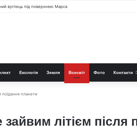
чний вуглець під поверхнею Марса
елект
Екологія
Земля
Всесвіт
Фото
Контакти
ля поїдання планети
е зайвим літієм після