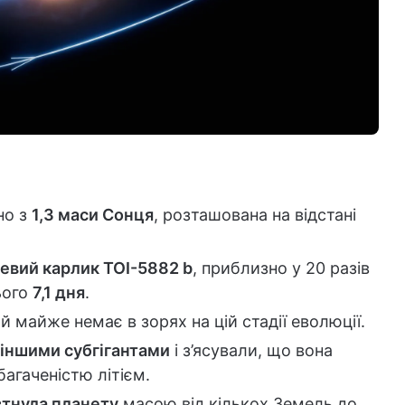
но з
1,3 маси Сонця
, розташована на відстані
евий карлик TOI-5882 b
, приблизно у 20 разів
ього
7,1 дня
.
ай майже немає в зорях на цій стадії еволюції.
 іншими субгігантами
і з’ясували, що вона
багаченістю літієм.
втнула планету
масою від кількох Земель до