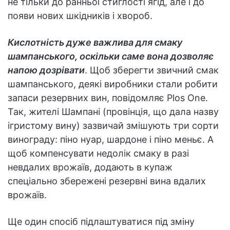
не тільки до ранньої стиглості ягід, але і до
появи нових шкідників і хвороб.
Кислотність дуже важлива для смаку
шампанського, оскільки саме вона дозволяє
напою дозрівати
. Щоб зберегти звичний смак
шампанського, деякі виробники стали робити
запаси резервних вин, повідомляє Plos One.
Так, жителі Шампані (провінція, що дала назву
ігристому вину) зазвичай змішують три сорти
винограду: піно нуар, шардоне і піно меньє. А
щоб компенсувати недолік смаку в разі
невдалих врожаїв, додають в купаж
спеціально збережені резервні вина вдалих
врожаїв.
Ще один спосіб підлаштуватися під зміну