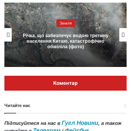
Земля
Річка, що забезпечує водою третину
населення Китаю, катастрофічно
обміліла (фото)
Коментар
Читайте нас
Гугл Новини
Підписуйтеся на нас в
, а також
Телеграм
Фейсбук
читайте в
і