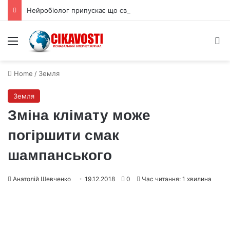
Нейробіолог припускає що свідомість є тканиною реальності
Menu
S
Home
/
Земля
Земля
Зміна клімату може
погіршити смак
шампанського
Анатолій Шевченко
19.12.2018
0
Час читання: 1 хвилина