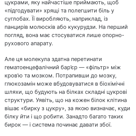
цукрами, яку найчастіше приймають, щоб
«підгодувати» хрящі та полегшити біль у
суглобах. Її виробляють, наприклад, із
панцирів молюсків або кукурудзи. На перший
погляд, вона має стосуватися лише опорно-
рухового апарату.
Але ця молекула здатна перетинати
гематоенцефалічний бар’єр — «фільтр» між
кров’ю та мозком. Потрапивши до мозку,
глюкозамін може вбудовуватися в біохімічні
шляхи, що будують на білках складні цукрові
структури. Уявіть, що на кожен білок клітина
вішає «бирку з цукру», за якою визначає, куди
білку йти і що робити. Занадто багато таких
бирок — і система починає давати збої.