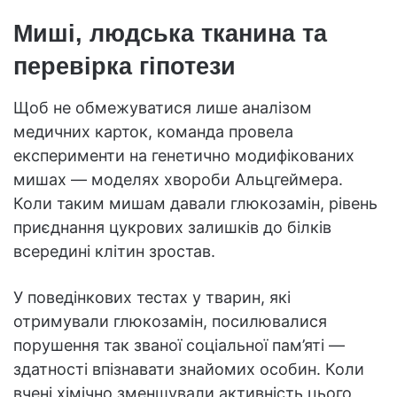
Миші, людська тканина та
перевірка гіпотези
Щоб не обмежуватися лише аналізом
медичних карток, команда провела
експерименти на генетично модифікованих
мишах — моделях хвороби Альцгеймера.
Коли таким мишам давали глюкозамін, рівень
приєднання цукрових залишків до білків
всередині клітин зростав.
У поведінкових тестах у тварин, які
отримували глюкозамін, посилювалися
порушення так званої соціальної пам’яті —
здатності впізнавати знайомих особин. Коли
вчені хімічно зменшували активність цього