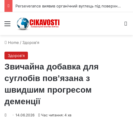
Perseverance виявив органічний вуглець під поверхнею Марса
Menu
S
Home
/
Здоров'я
Здоров'я
Звичайна добавка для
суглобів пов’язана з
швидшим прогресом
деменції
14.06.2026
Час читання: 4 хв