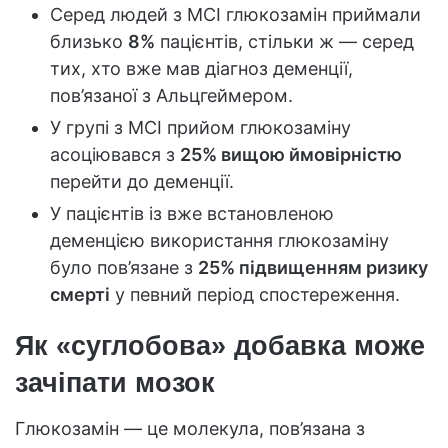
Серед людей з MCI глюкозамін приймали
близько
8%
пацієнтів, стільки ж — серед
тих, хто вже мав діагноз деменції,
пов’язаної з Альцгеймером.
У групі з MCI прийом глюкозаміну
асоціювався з
25% вищою ймовірністю
перейти до деменції.
У пацієнтів із вже встановленою
деменцією використання глюкозаміну
було пов’язане з
25% підвищенням ризику
смерті
у певний період спостереження.
Як «суглобова» добавка може
зачіпати мозок
Глюкозамін — це молекула, пов’язана з