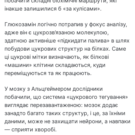
побачити складні біохімічні маршрути, які
інакше залишилися б «за кулісами».
Глюкозамін логічно потрапив у фокус аналізу,
адже він є цукрозв’язаною молекулою,
здатною активніше «підкидати палива» в шлях
побудови цукрових структур на білках. Саме
ці цукрові мітки визначають, як білкові
«машини» клітини складаються, куди
переміщуються та як працюють.
У мозку з Альцгеймером дослідники
побачили, що система «цукрового тегування»
виглядає перезавантаженою: мозок додає
занадто багато таких структур, і це, за їхніми
даними, може не захищати нейрони, а навпаки
— сприяти хворобі.