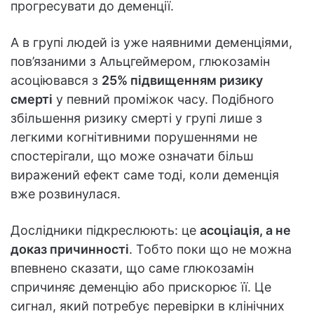
прогресувати до деменції.
А в групі людей із уже наявними деменціями,
пов’язаними з Альцгеймером, глюкозамін
асоціювався з
25% підвищенням ризику
смерті
у певний проміжок часу. Подібного
збільшення ризику смерті у групі лише з
легкими когнітивними порушеннями не
спостерігали, що може означати більш
виражений ефект саме тоді, коли деменція
вже розвинулася.
Дослідники підкреслюють: це
асоціація, а не
доказ причинності
. Тобто поки що не можна
впевнено сказати, що саме глюкозамін
спричиняє деменцію або прискорює її. Це
сигнал, який потребує перевірки в клінічних