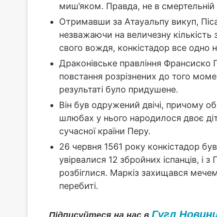
миш’яком. Правда, не в смертельній 
Отримавши за Атауальпу викуп, Піс
незважаючи на величезну кількість 
свого вождя, конкістадор все одно н
Драконівське правління Франсиско 
повстання розрізнених до того момен
результаті було придушене.
Він був одружений двічі, причому об
шлюбах у нього народилося двоє діт
сучасної країни Перу.
26 червня 1561 року конкістадор бу
увірвалися 12 збройних іспанців, і з
розбіглися. Маркіз захищався мечем і
перебиті.
Гугл Новин
Підписуйтеся на нас в