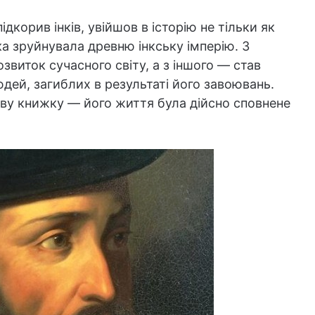
дкорив інків, увійшов в історію не тільки як
ка зруйнувала древню інкську імперію. З
озвиток сучасного світу, а з іншого — став
юдей, загиблих в результаті його завоювань.
аву книжку — його життя була дійсно сповнене