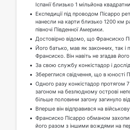
Іспанії близько 1 мільйона квадратни
Експедиції під проводом Пісарро ре
нанесли на карти близько 1200 км 
півночі Південної Америки.
Достовірно відомо, що Франсиско П
Його батько, мав як законних, так і 
Франсиско. Він навіть не згадав його
За свою службу конкістадор і дослі
Збереглися свідчення, що в юності 
Одного разу конкістадор протягом 7
загоном на безлюдному острові непод
більше половини загону загинуло від 
Вперше він відправився на військову
Франсиско Пісарро обманом захопив
його разом з іншими вождями на пер