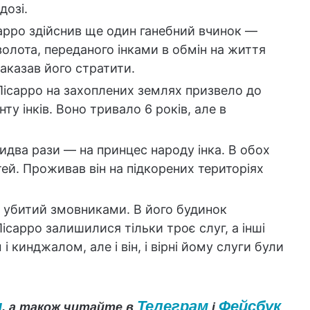
дозі.
арро здійснив ще один ганебний вчинок —
золота, переданого інками в обмін на життя
аказав його стратити.
Пісарро на захоплених землях призвело до
ту інків. Воно тривало 6 років, але в
идва рази — на принцес народу інка. В обох
ей. Проживав він на підкорених територіях
в убитий змовниками. В його будинок
 Пісарро залишилися тільки троє слуг, а інші
 кинджалом, але і він, і вірні йому слуги були
и
Телеграм
Фейсбук
, а також читайте в
і