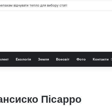
репахам відчувати тепло для вибору статі
елект
Екологія
Земля
Всесвіт
Фото
Контакти
ансиско Пісарро