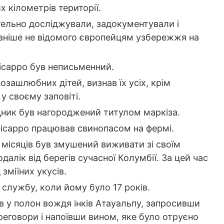
х кілометрів території.
тельно досліджували, задокументували і
раніше не відомого європейцям узбережжя на
ісарро був неписьменний.
позашлюбних дітей, визнав їх усіх, крім
 у своєму заповіті.
дник був нагороджений титулом маркіза.
Пісарро працював свинопасом на фермі.
 місяців був змушений виживати зі своїм
алік від берегів сучасної Колумбії. За цей час
зміїних укусів.
 службу, коли йому було 17 років.
 у полон вождя інків Атауальпу, запросивши
еговори і напоївши вином, яке було отруєно