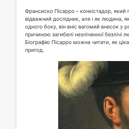
Франсиско Пісарро – конкістадор, який пі
відважний дослідник, але і як людина, я
одного боку, він вніс вагомий внесок у р
причиною загибелі незліченної безлічі л
Біографію Пісарро можна читати, як цік
пригод.