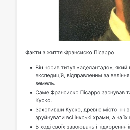
Факти з життя Франсиско Пісарро
Він носив титул «аделантадо», яки
експедицій, відправленим за велінн
земель.
Саме Франсиско Пісарро заснував такі
Куско.
Захопивши Куско, древнє місто інків
зруйнувати всі інкські храми, а на їх
В ході своїх завоювань і підкорення 