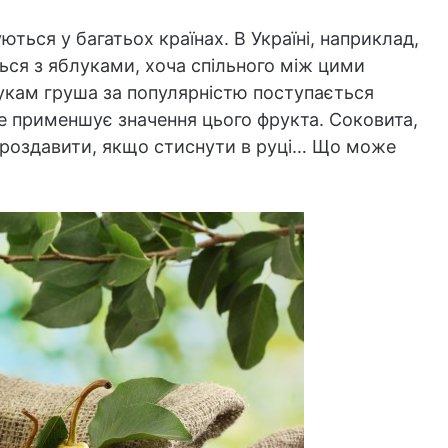
ться у багатьох країнах. В Україні, наприклад,
ься з яблуками, хоча спільного між цими
лукам груша за популярністю поступається
не применшує значення цього фрукта. Соковита,
а роздавити, якщо стиснути в руці… Що може