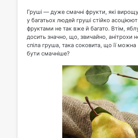
Груші — дуже смачні фрукти, які вирощую
у багатьох людей груші стійко асоціюют
фруктами не так вже й багато. Втім, яб
досить значно, що, звичайно, анітрохи 
спіла груша, така соковита, що її можн
бути смачніше?