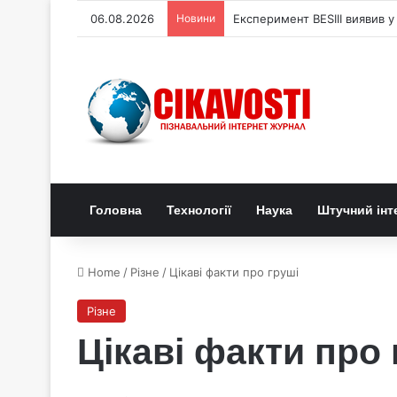
06.08.2026
Новини
Експеримент BESIII виявив у
Головна
Технології
Наука
Штучний інт
Home
/
Різне
/
Цікаві факти про груші
Різне
Цікаві факти про 