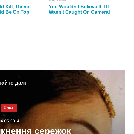
тайте далі
Різне
04.05.2014
икнення сережок