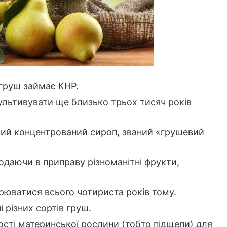
 груш займає КНР.
ультивувати ще близько трьох тисяч років
вий концентрований сироп, званий «грушевий
додаючи в приправу різноманітні фрукти,
ирюватися всього чотириста років тому.
 різних сортів груш.
ості материнської рослини (тобто підщепи) для