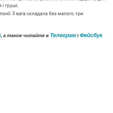
 і груші.
нії. Її вага складала без малого три
и
Телеграм
Фейсбук
, а також читайте в
і