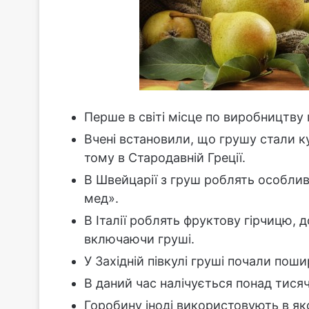
Перше в світі місце по виробництву
Вчені встановили, що грушу стали к
тому в Стародавній Греції.
В Швейцарії з груш роблять особли
мед».
В Італії роблять фруктову гірчицю, 
включаючи груші.
У Західній півкулі груші почали пош
В даний час налічується понад тисячі
Горобину іноді використовують в як