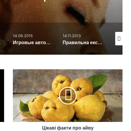
14.09.2015
14.11.2013
16.11.2013
ь?
Игровые автоматы «Вулкан» бесплатно на новом сайте avtomatyvulkan.net
Правильна експлуатація СНПЧ
Цікаві
факти
про
айву
Цікаві факти про айву