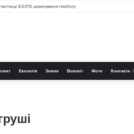
 частинці X(2370) домінування глюболу
елект
Екологія
Земля
Всесвіт
Фото
Контакти
груші