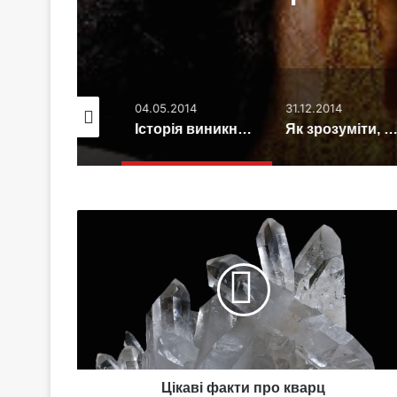
.04.2015
04.05.2014
31.12.2014
Кенгурятник – плюс 100 до іміджу
Історія виникнення сережок
Як зрозуміти, що чоловік любит
Цікаві
факти
про
кварц
Цікаві факти про кварц