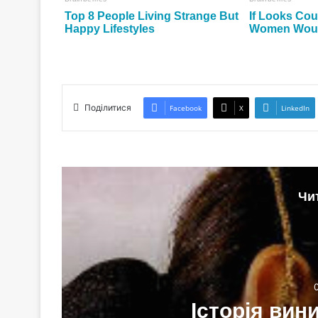
Поділитися
Facebook
X
LinkedIn
Чи
Історія вин