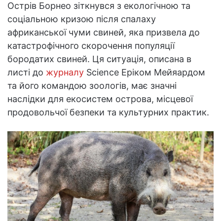
Острів Борнео зіткнувся з екологічною та
соціальною кризою після спалаху
африканської чуми свиней, яка призвела до
катастрофічного скорочення популяції
бородатих свиней. Ця ситуація, описана в
листі до
журналу
Science Еріком Мейяардом
та його командою зоологів, має значні
наслідки для екосистем острова, місцевої
продовольчої безпеки та культурних практик.