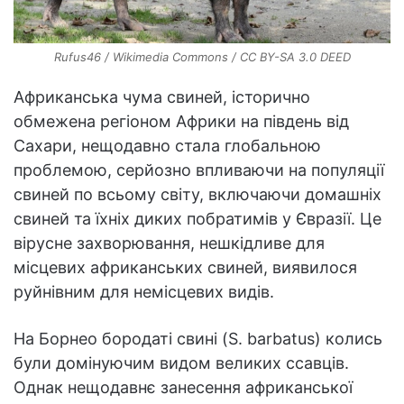
Rufus46 / Wikimedia Commons / CC BY-SA 3.0 DEED
Африканська чума свиней, історично
обмежена регіоном Африки на південь від
Сахари, нещодавно стала глобальною
проблемою, серйозно впливаючи на популяції
свиней по всьому світу, включаючи домашніх
свиней та їхніх диких побратимів у Євразії. Це
вірусне захворювання, нешкідливе для
місцевих африканських свиней, виявилося
руйнівним для немісцевих видів.
На Борнео бородаті свині (S. barbatus) колись
були домінуючим видом великих ссавців.
Однак нещодавнє занесення африканської