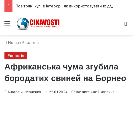
Повітряні кулі в інтер’єрі: як використовувати їх для прикраси
Menu
S
Home
/
Екологія
Екологія
Африканська чума згубила
бородатих свиней на Борнео
Анатолій Шевченко
22.01.2024
Час читання: 1 хвилина