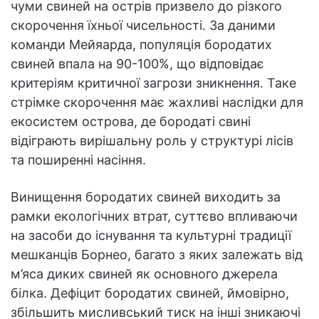
чуми свиней на острів призвело до різкого
скорочення їхньої чисельності. За даними
команди Мейяарда, популяція бородатих
свиней впала на 90-100%, що відповідає
критеріям критичної загрози зникнення. Таке
стрімке скорочення має жахливі наслідки для
екосистем острова, де бородаті свині
відіграють вирішальну роль у структурі лісів
та поширенні насіння.
Винищення бородатих свиней виходить за
рамки екологічних втрат, суттєво впливаючи
на засоби до існування та культурні традиції
мешканців Борнео, багато з яких залежать від
м’яса диких свиней як основного джерела
білка. Дефіцит бородатих свиней, ймовірно,
збільшить мисливський тиск на інші зникаючі