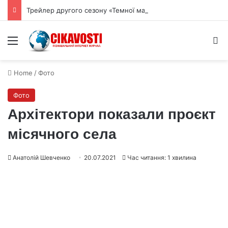
Трейлер другого сезону «Темної матерії» обіцяє новий хіт Apple TV
Menu
S
Home
/
Фото
Фото
Архітектори показали проєкт
місячного села
Анатолій Шевченко
20.07.2021
Час читання: 1 хвилина