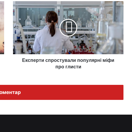
Експерти
спростували
популярні
міфи
про
глисти
Експерти спростували популярні міфи
про глисти
оментар