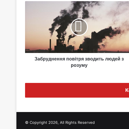
Забруднення
повітря
зводить
людей
з
розуму
Забруднення повітря зводить людей з
розуму
К
© Copyright 2026, All Rights Reserved