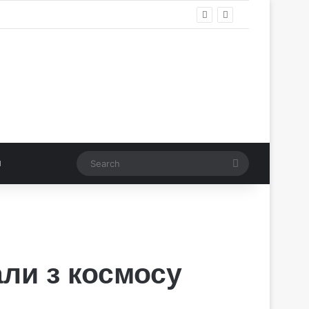
Search
али з космосу