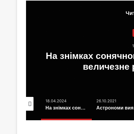
Чи
их
На знімках сонячно
величезне 
.04.2025
18.04.2024
26.10.2021
Вчені з’ясували джерело магнетизму чорних дір (фото+відео)
На знімках сонячного затемнення помітили величезне рожеве полум’я
Астр