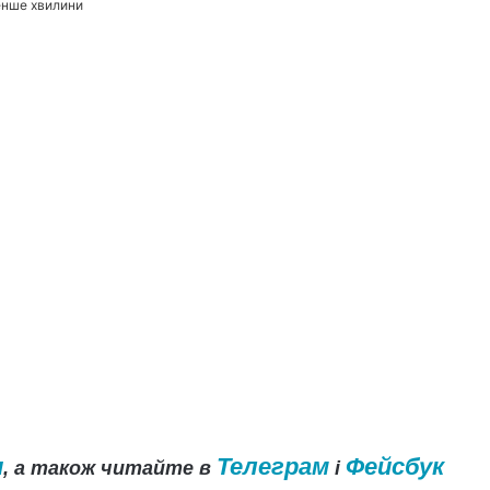
енше хвилини
и
Телеграм
Фейсбук
, а також читайте в
і