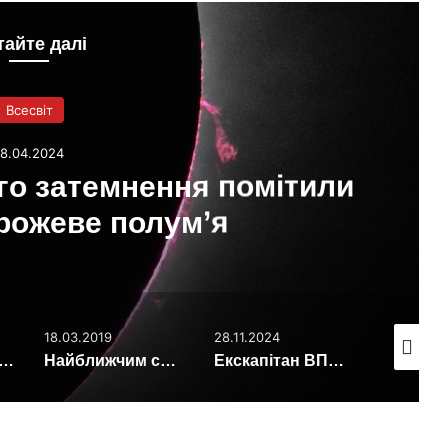
тайте далі
Всесвіт
18.04.2024
го затемнення помітили
рожеве полум’я
18.03.2019
28.11.2024
19.03.201
ономи виявили дуже молоду планету
Найближчим сусідом Землі виявився Меркурій
Екскапітан ВПС США: НЛО вимкнули 10 ядерних боєголовок