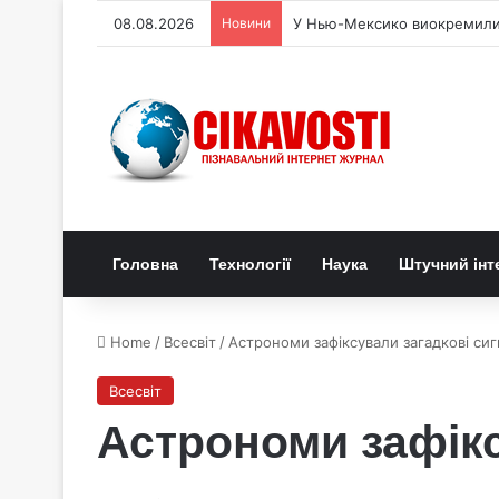
08.08.2026
Новини
У Нью-Мексико виокремили 
Головна
Технології
Наука
Штучний інт
Home
/
Всесвіт
/
Астрономи зафіксували загадкові сиг
Всесвіт
Астрономи зафікс