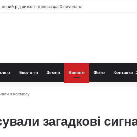
новий рід хижого динозавра Dinevenator
елект
Екологія
Земля
Всесвіт
Фото
Контакти
нали з космосу
ували загадкові сигн