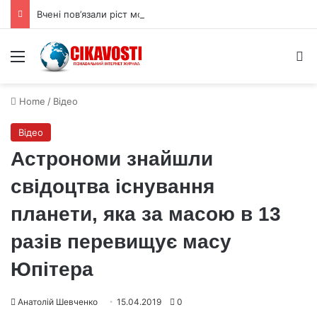
Вчені пов’язали ріст мозку людини з цукрами в раціоні
Menu
S
Home
/
Відео
Відео
Астрономи знайшли
свідоцтва існування
планети, яка за масою в 13
разів перевищує масу
Юпітера
Анатолій Шевченко
15.04.2019
0