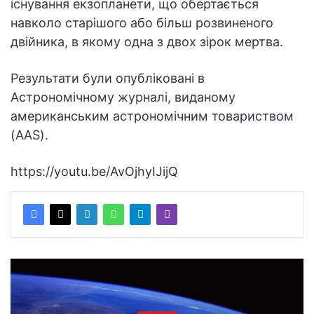
існування екзопланети, що обертається
навколо старішого або більш розвиненого
двійника, в якому одна з двох зірок мертва.
Результати були опубліковані в
Астрономічному журналі, виданому
американським астрономічним товариством
(AAS).
https://youtu.be/AvOjhyIJijQ