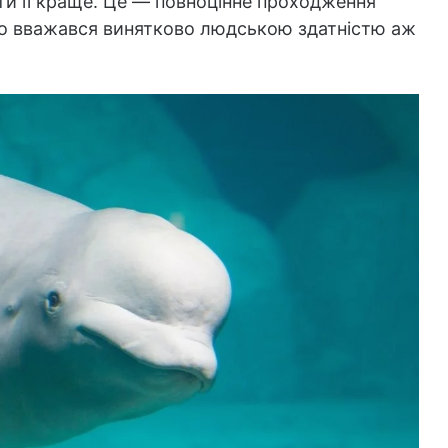
ти її краще. Це — повноцінне проходження
що вважався винятково людською здатністю аж