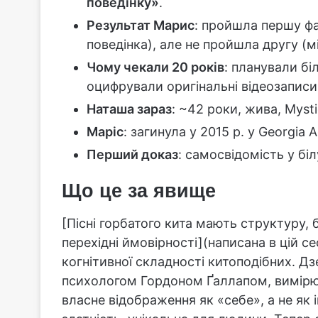
поведінку»
.
Результат Марис
: пройшла першу фа
поведінка), але не пройшла другу (мі
Чому чекали 20 років
: планували б
оцифрували оригінальні відеозаписи 
Наташа зараз
: ~42 роки, жива, Mysti
Маріс
: загинула у 2015 р. у Georgia A
Перший доказ
: самосвідомість у біл
Що це за явище
[Пісні горбатого кита мають структуру,
перехідні ймовірності](написана в цій се
когнітивної складності китоподібних. Дз
психологом Гордоном Ґаллапом, вимір
власне відображення як «себе», а не як