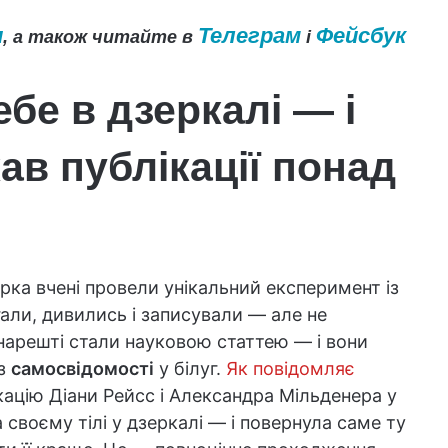
и
Телеграм
Фейсбук
, а також читайте в
і
ебе в дзеркалі — і
ав публікації понад
рка вчені провели унікальний експеримент із
али, дивились і записували — але не
и нарешті стали науковою статтею — і вони
аз
самосвідомості
у білуг.
Як повідомляє
кацію Діани Рейсс і Александра Мільденера у
 своєму тілі у дзеркалі — і повернула саме ту