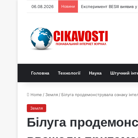
06.08.2026
Новини
Експеримент BESIII виявив у
Головна
Технології
Наука
Штучний інт
Home
/
Земля
/
Білуга продемонструвала ознаку інт
Земля
Білуга продемонс