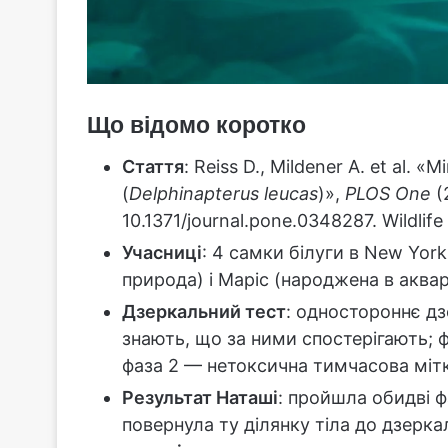
Що відомо коротко
Стаття
: Reiss D., Mildener A. et al. «
(
Delphinapterus leucas
)»,
PLOS One
(
10.1371/journal.pone.0348287. Wildlife
Учасниці
: 4 самки білуги в New Yor
природа) і Маріс (народжена в акварі
Дзеркальний тест
: одностороннє дз
знають, що за ними спостерігають; ф
фаза 2 — нетоксична тимчасова мітк
Результат Наташі
: пройшла обидві ф
повернула ту ділянку тіла до дзерк