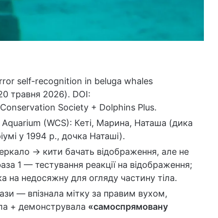
Mirror self-recognition in beluga whales
20 травня 2026). DOI:
 Conservation Society + Dolphins Plus.
k Aquarium (WCS): Кеті, Марина, Наташа (дика
умі у 1994 р., дочка Наташі).
еркало → кити бачать відображення, але не
аза 1 — тестування реакції на відображення;
а на недосяжну для огляду частину тіла.
ази — впізнала мітку за правим вухом,
ала + демонструвала
«самоспрямовану