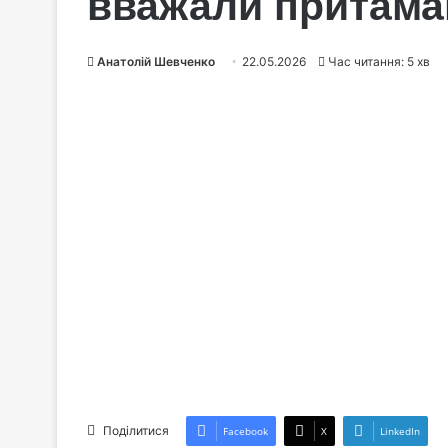
вважали притам
Анатолій Шевченко
22.05.2026
Час читання: 5 хв
Поділитися
Facebook
X
LinkedIn