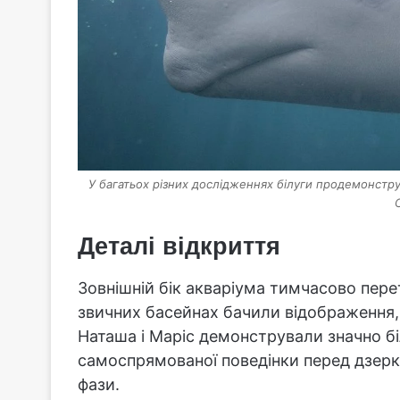
У багатьох різних дослідженнях білуги продемонстру
Деталі відкриття
Зовнішній бік акваріума тимчасово пере
звичних басейнах бачили відображення, 
Наташа і Маріс демонстрували значно б
самоспрямованої поведінки перед дзерка
фази.