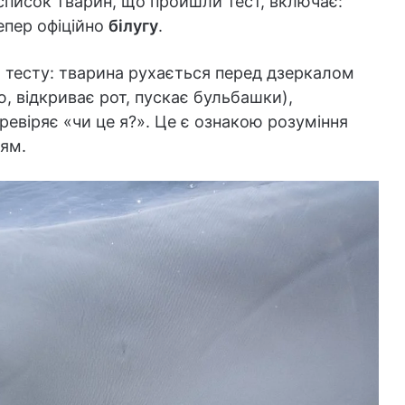
 список тварин, що пройшли тест, включає:
тепер офіційно
білугу
.
тесту: тварина рухається перед дзеркалом
, відкриває рот, пускає бульбашки),
евіряє «чи це я?». Це є ознакою розуміння
ням.