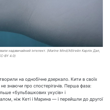
вали надзвичайний інтелект. (Marine Mind/Абігейл Карлін Дал,
CC-BY 4.0)
творили на однобічне дзеркало. Кити в своїх
не знаючи про спостерігачів. Перша фаза:
ільше «бульбашкових укусів» і
лом, ніж Кеті і Марина — і перейшли до другої