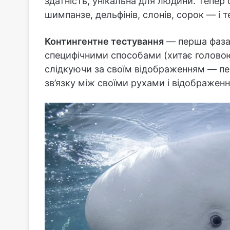
здатність, унікальна для людини. Тепер
шимпанзе, дельфінів, слонів, сорок — і 
Контингентне тестування
— перша фаза 
специфічними способами (хитає головою
слідкуючи за своїм відображенням — пер
зв’язку між своїми рухами і відображен