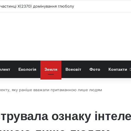
 частинці X(2370) домінування глюболу
елект
Екологія
Земля
Всесвіт
Фото
Контакти
електу, яку раніше вважали притаманною лише людям
трувала ознаку інтеле