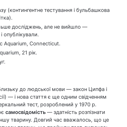
зу (контингентне тестування і бульбашкова
тка).
ільше досліджень, але не вийшло —
і опублікували.
c Aquarium, Connecticut.
quarium, 21 рік.
уг.
 близьку до людської мови — закон Ципфа і
сії) — і нова стаття є ще одним свідченням
еркальний тест, розроблений у 1970 р.
ює
самосвідомість
— здатність розпізнати
 іншу тварину. Довгий час вважалось, що це