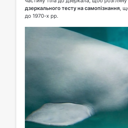
частину тіла до дзеркала, щоб розгляну
дзеркального тесту на самопізнання
, 
до 1970-х рр.