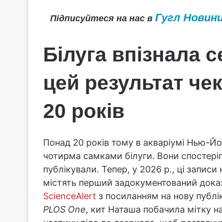
Гугл Новин
Підписуйтеся на нас в
Білуга впізнала с
цей результат чек
20 років
Понад 20 років тому в акваріумі Нью-Йо
чотирма самками білуги. Вони спостеріг
публікували. Тепер, у 2026 р., ці запис
містять перший задокументований док
ScienceAlert
з посиланням на нову публі
PLOS One
, кит Наташа побачила мітку на