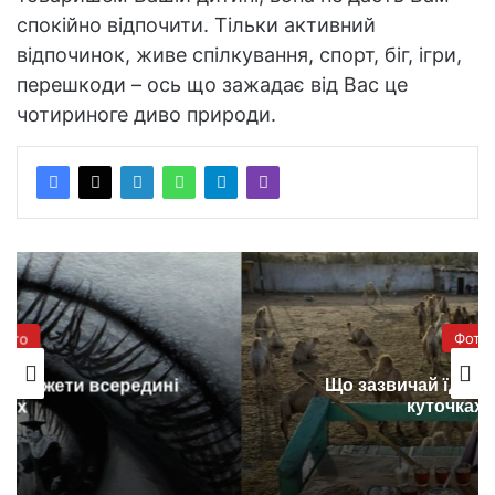
спокійно відпочити. Тільки активний
відпочинок, живе спілкування, спорт, біг, ігри,
перешкоди – ось що зажадає від Вас це
чотириноге диво природи.
Фото
Що зазвичай їдять люди в різних
куточках Землі