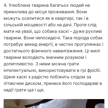
4. Улюблена тварина багатьох людей не
примхлива до місця проживання. Вони
можуть оселитися як в квартирі, так і в
сільській місцевості або на дачі. Проте слід
мати на увазі, що собака хаскі – дуже рухливі
тварини. Вони непосидючі. Така порода собак
потребує викид енергії, в частих прогулянках і
достатнього фізичного навантаження. Ці милі
тварини володіють значним розумом і
допитливістю. З ними можна грати
інтелектуально, використовувати в грі фрісбі.
Щеня хаскі з радістю побіжить слідом за
літаючим диском, принесе його господареві в
надії грати ще і ще.