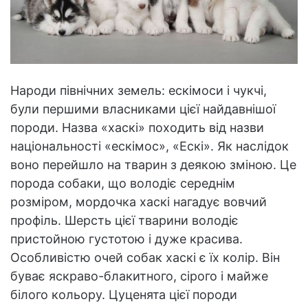
Народи північних земель: ескімоси і чукчі,
були першими власниками цієї найдавнішої
породи. Назва «хаскі» походить від назви
національності «ескімос», «Ескі». Як наслідок
воно перейшло на тварин з деякою зміною. Це
порода собаки, що володіє середнім
розміром, мордочка хаскі нагадує вовчий
профіль. Шерсть цієї тварини володіє
пристойною густотою і дуже красива.
Особливістю очей собак хаскі є їх колір. Він
буває яскраво-блакитного, сірого і майже
білого кольору. Цуценята цієї породи