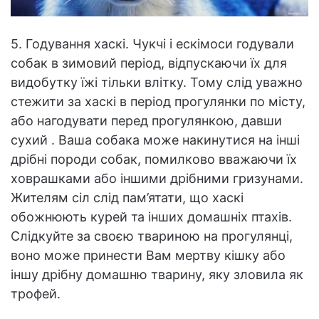
5. Годування хаскі. Чукчі і ескімоси годували
собак в зимовий період, відпускаючи їх для
видобутку їжі тільки влітку. Тому слід уважно
стежити за хаскі в період прогулянки по місту,
або нагодувати перед прогулянкою, давши
сухий . Ваша собака може накинутися на інші
дрібні породи собак, помилково вважаючи їх
ховрашками або іншими дрібними гризунами.
Жителям сіл слід пам’ятати, що хаскі
обожнюють курей та інших домашніх птахів.
Слідкуйте за своєю твариною на прогулянці,
воно може принести Вам мертву кішку або
іншу дрібну домашню тварину, яку зловила як
трофей.