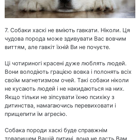
7. Собаки хаскі не вміють гавкати. Ніколи. Ця
чудова порода може здивувати Вас вовчим
виттям, але гавкіт їхній Ви не почуєте.
Ці чотириногі красені дуже люблять людей.
Вони володіють грацією вовка і полонять всіх
своїм магнетизмом очей. Такі собаки ніколи
не кусають людей і не накидаються на них.
Якщо тільки не зіпсувати їхню психіку з
дитинства, намагаючись перевиховати і
прищепити їм агресію.
Собака породи хаскі буде справжнім
товаришем Вашій дитині, вона не дасть Вам