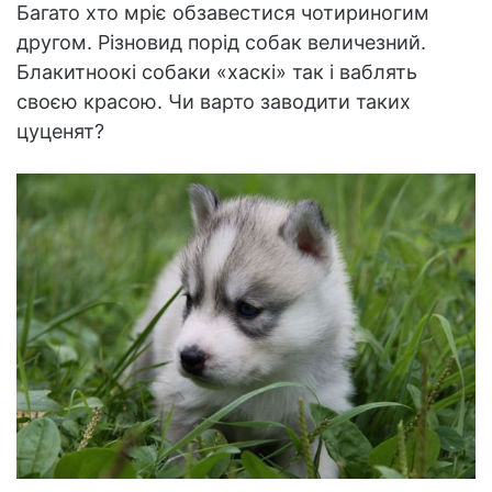
Багато хто мріє обзавестися чотириногим
другом. Різновид порід собак величезний.
Блакитноокі собаки «хаскі» так і ваблять
своєю красою. Чи варто заводити таких
цуценят?