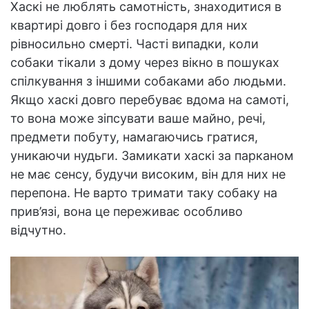
Хаскі не люблять самотність, знаходитися в
квартирі довго і без господаря для них
рівносильно смерті. Часті випадки, коли
собаки тікали з дому через вікно в пошуках
спілкування з іншими собаками або людьми.
Якщо хаскі довго перебуває вдома на самоті,
то вона може зіпсувати ваше майно, речі,
предмети побуту, намагаючись гратися,
уникаючи нудьги. Замикати хаскі за парканом
не має сенсу, будучи високим, він для них не
перепона. Не варто тримати таку собаку на
прив’язі, вона це переживає особливо
відчутно.