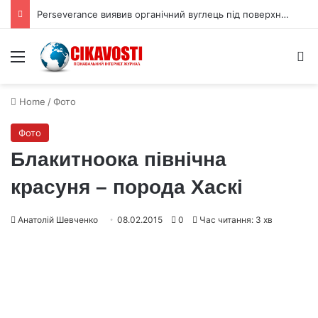
Perseverance виявив органічний вуглець під поверхнею Марса
Menu
S
Home
/
Фото
Фото
Блакитноока північна
красуня – порода Хаскі
Анатолій Шевченко
08.02.2015
0
Час читання: 3 хв