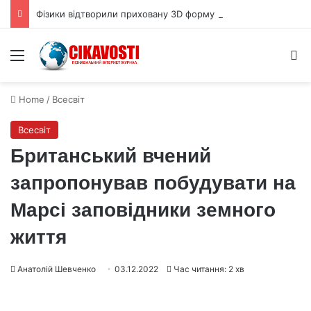
Фізики відтворили приховану 3D форму квантової хвильової функції
Menu
S
Home
/
Всесвіт
Всесвіт
Британський вчений
запропонував побудувати на
Марсі заповідники земного
життя
Анатолій Шевченко
03.12.2022
Час читання: 2 хв