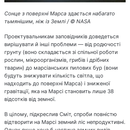
Сонце з поверхні Марса здається набагато
тьмянішим, ніж із Землі / © NASA
Проектувальникам заповідників доведеться
вирішувати й інші проблеми — від родючості
грунту (воно складається зі спільної роботи
рослин, мікроорганізмів, грибів і дрібних
тварин) до марсіанських пилових бур (вони
будуть знижувати кількість світла, що
надходить до поверхні Марса) і зниженої
гравітації, яка на Марсі становить лише 38
відсотків від земної.
В цілому, підкреслив Сміт, спроби повністю
відтворити на Марсі земний ліс непродуктивні.
Однак якщо хоча б частина земних видів