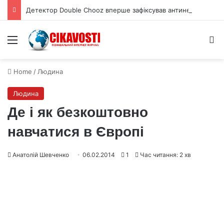
Детектор Double Chooz вперше зафіксував антинейтрино від відпрацьованого палива
Menu
S
Home
/
Людина
Людина
Де і як безкоштовно
навчатися в Європі
Анатолій Шевченко
06.02.2014
1
Час читання: 2 хв