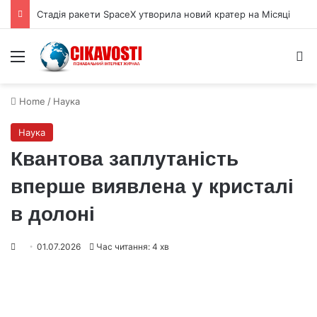
Стадія ракети SpaceX утворила новий кратер на Місяці
Menu
S
Home
/
Наука
Наука
Квантова заплутаність
вперше виявлена у кристалі
в долоні
01.07.2026
Час читання: 4 хв