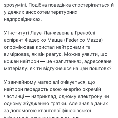
зрозумілі. Подібна поведінка спостерігається й
у деяких високотемпературних
надпровідниках.
У Інституті Лауе-Ланжевена в Греноблі
аспірант Федеріко Мацца (Federico Mazza)
опромінював кристал нейтронами та
вимірював, як він реагує. Можна уявити, що
кожен нейтрон — це «запитання», адресоване
матеріалу: як ти відгукнешся на цей поштовх?
У звичайному матеріалі очікується, що
нейтрон передасть свою енергію окремій
частинці — наприклад, одному електрону чи
одному збудженню ґратки. Але аналіз даних
за допомогою квантової фішерівської
інформації показав іншу картину.