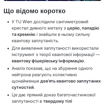
Що відомо коротко
У TU Wien дослідили сантиметровий
кристал дивного металу з
церію, паладію
та кремнію
і знайшли в ньому сильну
квантову заплутаність.
Для виявлення заплутаності використали
інструмент з теорії квантової інформації —
квантову фішерівську інформацію
.
Аналіз показав, що на збурення одного
нейтрона реагують колективно
щонайменше
дев’ять квантово заплутаних
сутностей
.
Це дає прямий доказ багаточастинкової
заплутаності в
твердому тілі