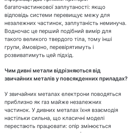
багаточастинкової заплутаності: якщо
відповідь системи перевищує межу для
незалежних частинок, заплутаність неминуча.
Водночас це перший подібний вимір для
такого великого твердого тіла, тому інші
групи, ймовірно, перевірятимуть і
розвиватимуть цей підхід.
Чим дивні метали відрізняються від
звичайних металів у повсякденних приладах?
У звичайних металах електрони поводяться
приблизно як газ майже незалежних
частинок. У дивних металах їхня взаємодія
настільки сильна, що класичні моделі
перестають працювати: опір змінюється