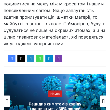
подивитися на межу між мікросвітом і нашим
повсякденним світом. Якщо заплутаність
здатна пронизувати цілі шматки матерії, то
майбутні квантові технології, ймовірно, будуть
будуватися не лише на окремих атомах, а й на
цілих «квантових матеріалах», які поводяться
як узгоджені суперсистеми.
Наука
Уникнути грижі під час занять
спортом допоможе правильне взуття