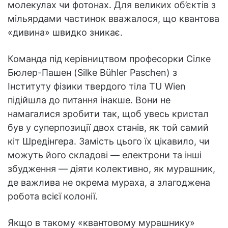
молекулах чи фотонах. Для великих об’єктів з
мільярдами частинок вважалося, що квантова
«дивина» швидко зникає.
Команда під керівництвом професорки Сілке
Бюлер-Пашен (Silke Bühler Paschen) з
Інституту фізики твердого тіла TU Wien
підійшла до питання інакше. Вони не
намагалися зробити так, щоб увесь кристал
був у суперпозиції двох станів, як той самий
кіт Шредінгера. Замість цього їх цікавило, чи
можуть його складові — електрони та інші
збудження — діяти колективно, як мурашник,
де важлива не окрема мураха, а злагоджена
робота всієї колонії.
Якщо в такому «квантовому мурашнику»