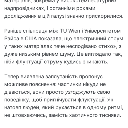
матеріалів, зокрема у високотемпературних
надпровідниках, і останніми роками
дослідження в цій галузі значно прискорилися.
Раніше співпраця між TU Wien і Університетом
Райса в США показала, що електричний струм
у таких матеріалах тече несподівано «тихо», з
дуже низьким рівнем шуму. Це виглядало так,
ніби флуктуації струму кудись зникають.
Тепер виявлена заплутаність пропонує
можливе пояснення: частинки нікуди не
діваються, вони просто
узгоджують
свою
поведінку, щоб пригнічувати флуктуації. Як
натовп людей, який рухається в одному ритмі,
не штовхаючись, замість хаотичного тисняви.