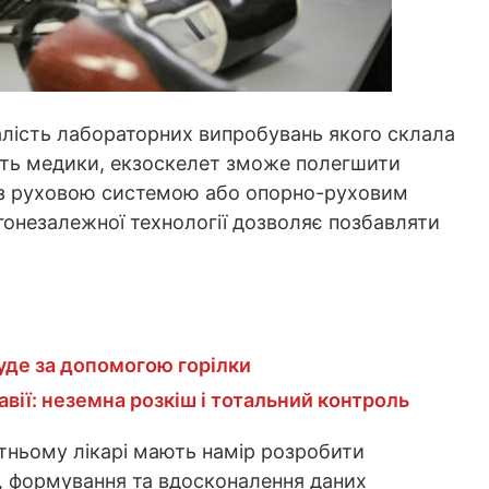
алість лабораторних випробувань якого склала
ють медики, екзоскелет зможе полегшити
 з руховою системою або опорно-руховим
гонезалежної технології дозволяє позбавляти
де за допомогою горілки
авії: неземна розкіш і тотальний контроль
тньому лікарі мають намір розробити
в, формування та вдосконалення даних