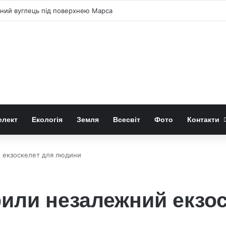
чний вуглець під поверхнею Марса
елект
Екологія
Земля
Всесвіт
Фото
Контакти
 екзоскелет для людини
или незалежний екзос