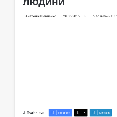
людини
Анатолій Шевченко
26.05.2015
0
Час читання: 1
Поділитися
Facebook
X
LinkedIn