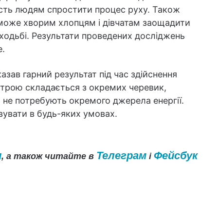
сть людям спростити процес руху. Також
може хворим хлопцям і дівчатам заощадити
 ходьбі. Результати проведених досліджень
e.
зав гарний результат під час здійснення
строю складається з окремих черевик,
 не потребують окремого джерела енергії.
увати в будь-яких умовах.
и
Телеграм
Фейсбук
, а також читайте в
і