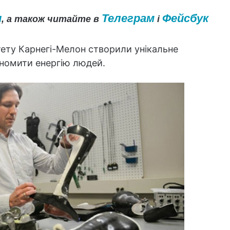
и
Телеграм
Фейсбук
, а також читайте в
і
тету Карнегі-Мелон створили унікальне
ономити енергію людей.