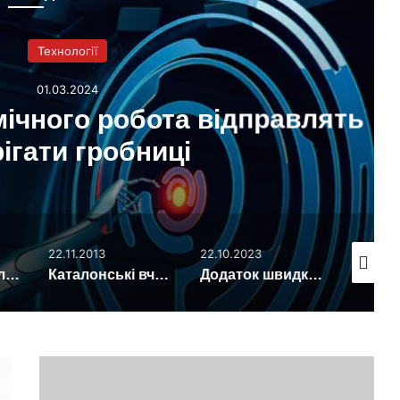
Технології
01.03.2024
ного робота відправлять
ти гробниці
22.11.2013
22.10.2023
14.07.202
мовий гучномовець для «ідеальної» звукоізоляції
Каталонські вчені винайшли антибактеріальну тканину
Додаток швидко збирає складні дані про рух за допомогою двох смартфонів (фото+відео)
Перший
ноутбук