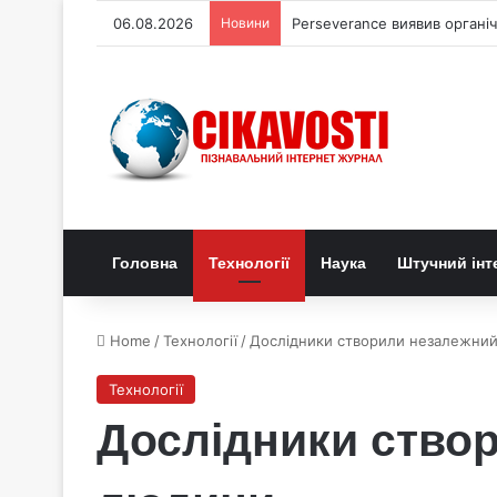
06.08.2026
Новини
Perseverance виявив органі
Головна
Технології
Наука
Штучний інт
Home
/
Технології
/
Дослідники створили незалежний
Технології
Дослідники створ