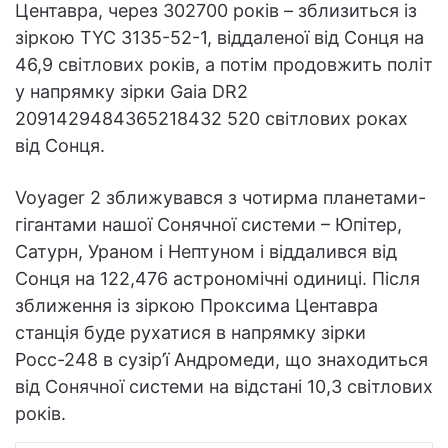
Центавра, через 302700 років – зблизиться із
зіркою TYC 3135-52-1, віддаленої від Сонця на
46,9 світлових років, а потім продовжить політ
у напрямку зірки Gaia DR2
2091429484365218432 520 світлових роках
від Сонця.
Voyager 2 зближувався з чотирма планетами-
гігантами нашої Сонячної системи – Юпітер,
Сатурн, Ураном і Нептуном і віддалився від
Сонця на 122,476 астрономічні одиниці. Після
зближення із зіркою Проксима Центавра
станція буде рухатися в напрямку зірки
Росс-248 в сузір’ї Андромеди, що знаходиться
від Сонячної системи на відстані 10,3 світлових
років.