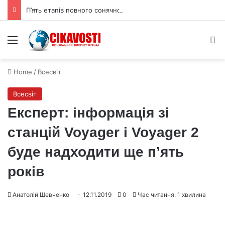
П’ять етапів повного сонячного затемнення 12 серпня 2026 року
Menu
S
Home
/
Всесвіт
Всесвіт
Експерт: інформація зі
станцій Voyager і Voyager 2
буде надходити ще п’ять
років
Анатолій Шевченко
12.11.2019
0
Час читання: 1 хвилина