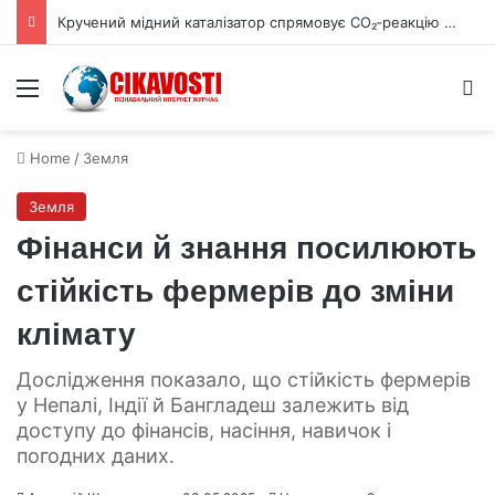
Кручений мідний каталізатор спрямовує CO₂‑реакцію й пригнічує водень
Menu
S
Home
/
Земля
Земля
Фінанси й знання посилюють
стійкість фермерів до зміни
клімату
Дослідження показало, що стійкість фермерів
у Непалі, Індії й Бангладеш залежить від
доступу до фінансів, насіння, навичок і
погодних даних.