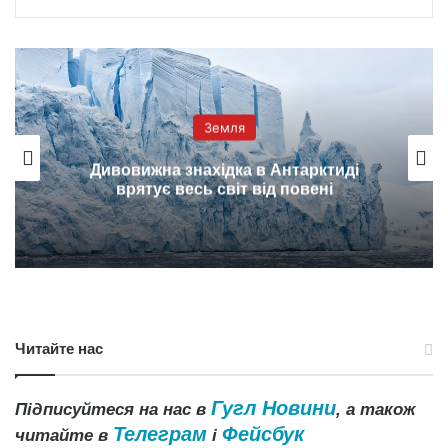
Земля
Дивовижна знахідка в Антарктиді
врятує весь світ від повені
Читайте нас
Гугл Новини
Підписуйтеся на нас в
, а також
Телеграм
Фейсбук
читайте в
і