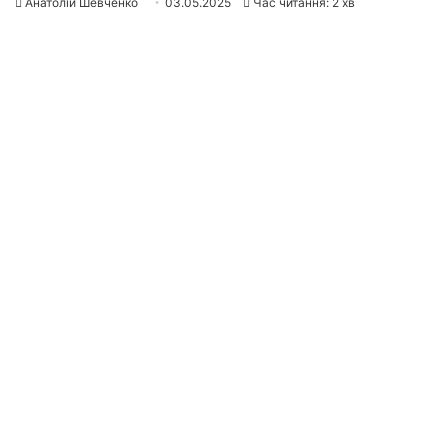
Анатолій Шевченко
03.05.2025
Час читання: 2 хв