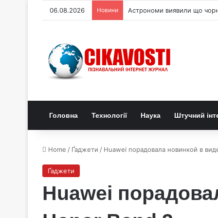
06.08.2026
Новини
Астрономи виявили що чорні
Головна
Технології
Наука
Штучний інт
Home
/
Ґаджети
/
Huawei порадовала новинкой в вид
Ґаджети
Huawei порадова