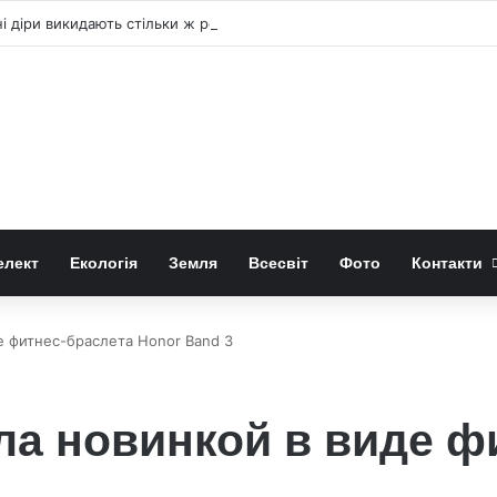
 діри викидають стільки ж речовини як поглинають
елект
Екологія
Земля
Всесвіт
Фото
Контакти
е фитнес-браслета Honor Band 3
ла новинкой в виде ф