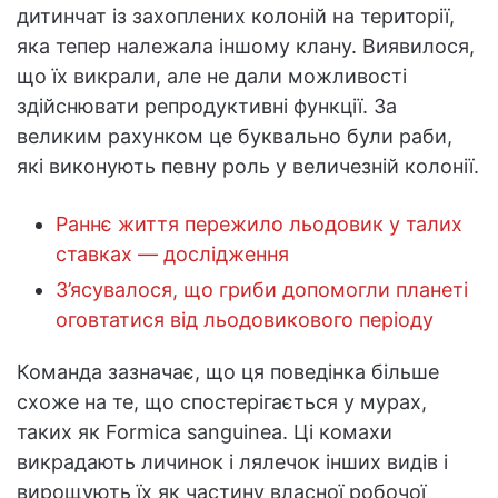
дитинчат із захоплених колоній на території,
яка тепер належала іншому клану. Виявилося,
що їх викрали, але не дали можливості
здійснювати репродуктивні функції. За
великим рахунком це буквально були раби,
які виконують певну роль у величезній колонії.
Раннє життя пережило льодовик у талих
ставках — дослідження
З’ясувалося, що гриби допомогли планеті
оговтатися від льодовикового періоду
Команда зазначає, що ця поведінка більше
схоже на те, що спостерігається у мурах,
таких як Formica sanguinea. Ці комахи
викрадають личинок і лялечок інших видів і
вирощують їх як частину власної робочої