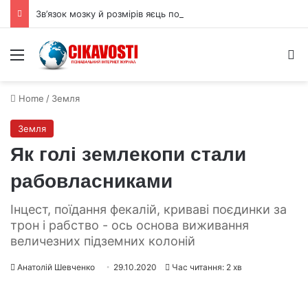
Зв’язок мозку й розмірів яєць пояснює парадокс птахів і динозаврів
Menu
S
Home
/
Земля
Земля
Як голі землекопи стали
рабовласниками
Інцест, поїдання фекалій, криваві поєдинки за
трон і рабство - ось основа виживання
величезних підземних колоній
Анатолій Шевченко
29.10.2020
Час читання: 2 хв