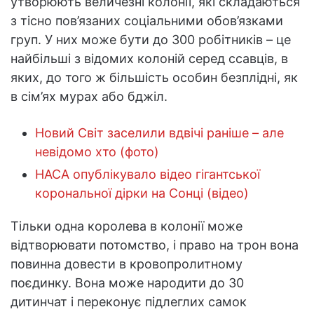
утворюють величезні колонії, які складаються
з тісно пов’язаних соціальними обов’язками
груп. У них може бути до 300 робітників – це
найбільші з відомих колоній серед ссавців, в
яких, до того ж більшість особин безплідні, як
в сім’ях мурах або бджіл.
Новий Світ заселили вдвічі раніше – але
невідомо хто (фото)
НАСА опублікувало відео гігантської
корональної дірки на Сонці (відео)
Тільки одна королева в колонії може
відтворювати потомство, і право на трон вона
повинна довести в кровопролитному
поєдинку. Вона може народити до 30
дитинчат і переконує підлеглих самок