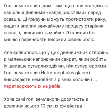
Голі землекопи відомі тим, що вони володіють
найбільш дивними «надздібностями» серед
ссавців. Ці гризуни можуть протистояти раку,
кидати виклик звичайному процесу старіння
ссавців, виживають майже 20 хвилин без
кисню і переносять високий рівень болю.
Але виявилося, що у цих дивовижних створінь
є маленький неприємний секрет, який робить
їх швидше суперлиходіями, ніж супергероями.
Голі землекопи (Heterocephalus glaber)
викрадають немовлят з різних колоній і …
перетворюють їх на рабів
.
Хоча самі голі землекопи досягають в
довжину всього 10 см, їх сімейства