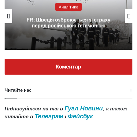
Аналітика
ція озброюється зі страху
Уперше до ск
 російською гегемонією
увійшла кр
Коментар
Читайте нас
Гугл Новини
Підписуйтеся на нас в
, а також
Телеграм
Фейсбук
читайте в
і