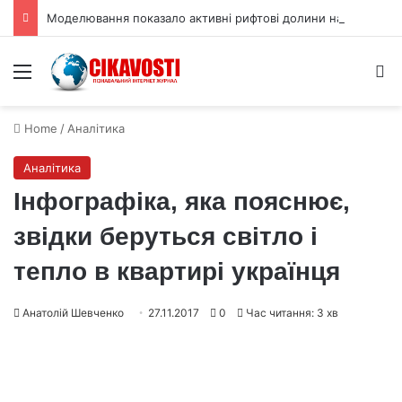
Моделювання показало активні рифтові долини на Венері
Menu
S
Home
/
Аналітика
Аналітика
Інфографіка, яка пояснює,
звідки беруться світло і
тепло в квартирі українця
Анатолій Шевченко
27.11.2017
0
Час читання: 3 хв