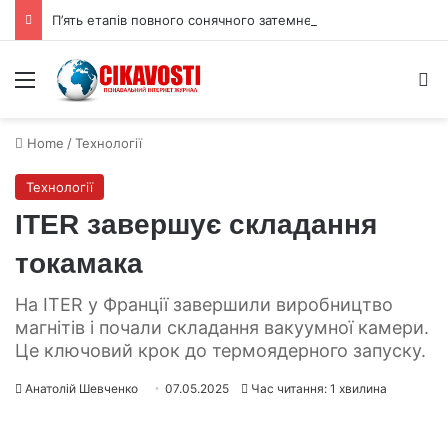
П’ять етапів повного сонячного затемнення 12 серпня 2026 року
Menu
S
Home
/
Технології
Технології
ITER завершує складання
токамака
На ITER у Франції завершили виробництво
магнітів і почали складання вакуумної камери.
Це ключовий крок до термоядерного запуску.
Анатолій Шевченко
07.05.2025
Час читання: 1 хвилина