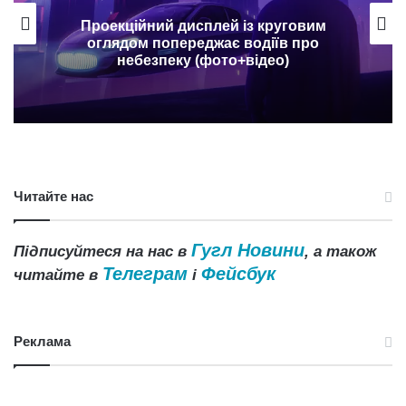
Проекційний дисплей із круговим
оглядом попереджає водіїв про
небезпеку (фото+відео)
Читайте нас
Гугл Новини
Підписуйтеся на нас в
, а також
Телеграм
Фейсбук
читайте в
і
Реклама