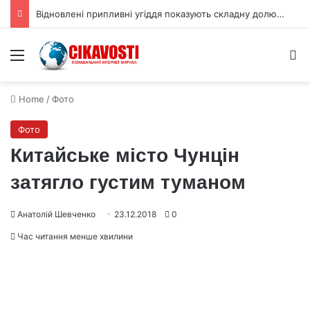
Відновлені припливні угіддя показують складну долю вуглецю
Menu
S
Home
/
Фото
Фото
Китайське місто Чунцін
затягло густим туманом
Анатолій Шевченко
23.12.2018
0
Час читання менше хвилини