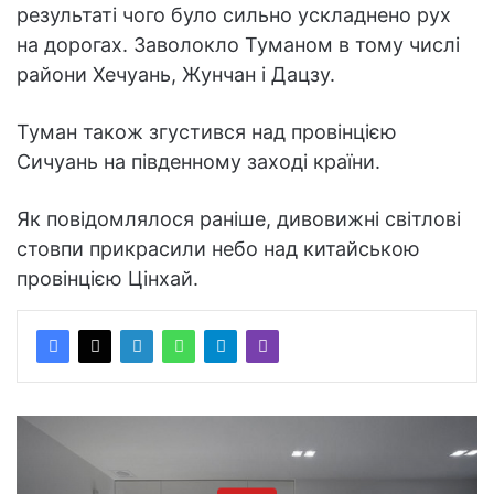
результаті чого було сильно ускладнено рух
на дорогах. Заволокло Туманом в тому числі
райони Хечуань, Жунчан і Дацзу.
Туман також згустився над провінцією
Сичуань на південному заході країни.
Як повідомлялося раніше, дивовижні світлові
стовпи прикрасили небо над китайською
провінцією Цінхай.