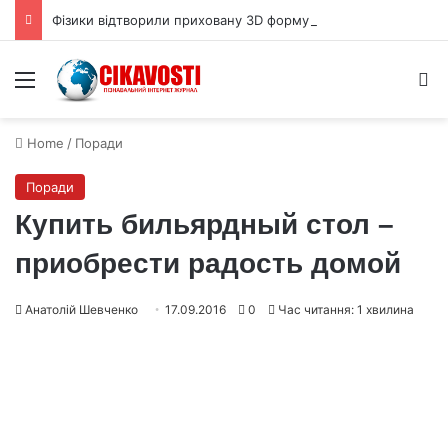
Фізики відтворили приховану 3D форму квантової хвильової функції
Menu
S
Home
/
Поради
Поради
Купить бильярдный стол –
приобрести радость домой
Анатолій Шевченко
17.09.2016
0
Час читання: 1 хвилина